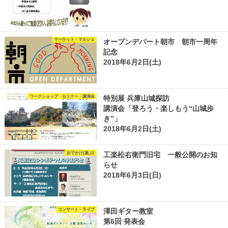
マーケット・マルシェ
オープンデパート朝市 朝市一周年
記念
2018年6月2日(土)
ワークショップ・セミナー・講演会
特別展 兵庫山城探訪
講演会「登ろう・楽しもう“山城歩
き”」
2018年6月2日(土)
おでかけ(遊ぶ)
工楽松右衛門旧宅 一般公開のお知
らせ
2018年6月3日(日)
コンサート・ライブ
澤田ギター教室
第6回 発表会