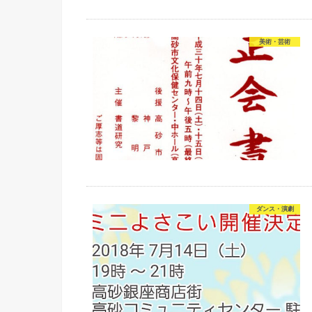
美術・芸術
ダンス・演劇