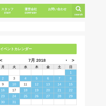
スタッフ
運営会社
お問い合わせ
STAFF
COMPANY
search
加古川ファンクラブへの掲載依頼
イベントカレンダー
<
>
7月 2018
▼
月
火
水
木
金
土
日
1
2
3
4
5
6
7
8
9
10
11
12
13
14
15
16
17
18
19
20
21
22
23
24
25
26
27
28
29
30
31