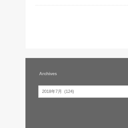
Archives