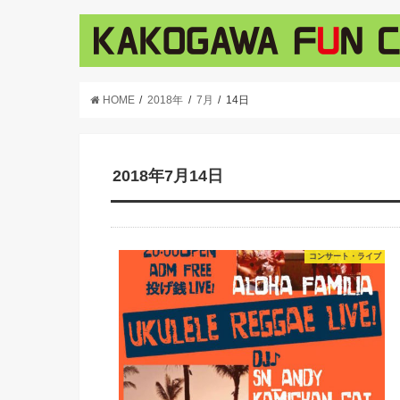
HOME
2018年
7月
14日
2018年7月14日
コンサート・ライブ