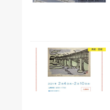
美術・芸術