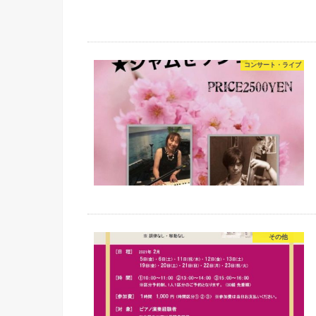
コンサート・ライブ
その他