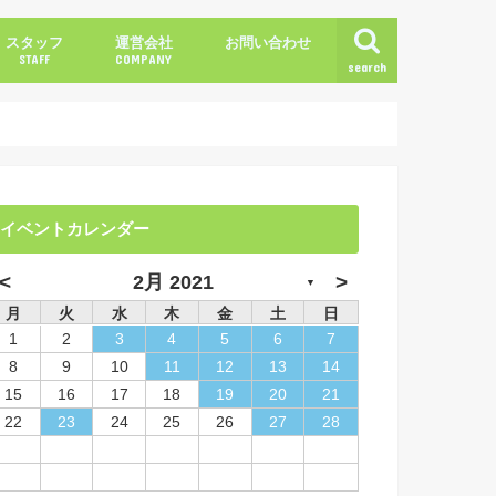
スタッフ
運営会社
お問い合わせ
STAFF
COMPANY
search
加古川ファンクラブへの掲載依頼
イベントカレンダー
<
>
2月 2021
▼
月
火
水
木
金
土
日
1
2
3
4
5
6
7
8
9
10
11
12
13
14
15
16
17
18
19
20
21
22
23
24
25
26
27
28