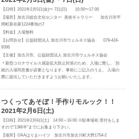
【日時】2021年2月5日(金)〜 7日(日) 10:00〜17:00
【場所】加古川総合文化センター 美術ギャラリー 加古川市平
岡町新在家1224番地の7
【料金】入場無料
【お問合せ】公益財団法人 加古川市ウェルネス協会 079-424-
9395
【主催】加古川市、公益財団法人 加古川市ウェルネス協会
＊新型コロナウイルス感染拡大防止対策のため、入場に際し、 別
紙の入場同意書が必要となります。事前にご記入のうえ、 入場の
際に提出していただきますようお願いいたします。
つくってあそぼ！手作りモルック！！
2021年2月6日(土)
【日時】2021年2月6日(土) 14:00～16:00 ※駐車場有.受付をしま
すので”13時半”までにお集まり下さい。
【場所】OAAはりまハイツ 加古川市加古川町大野1754-2