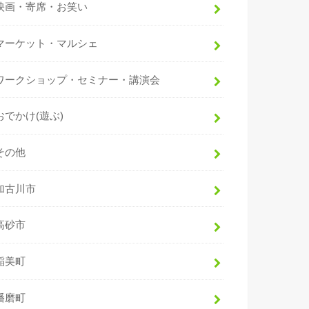
映画・寄席・お笑い
マーケット・マルシェ
ワークショップ・セミナー・講演会
おでかけ(遊ぶ)
その他
加古川市
高砂市
稲美町
播磨町