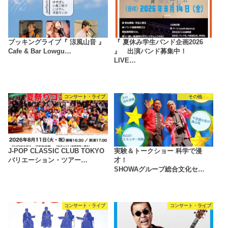
ブッキングライブ『 涼風山音 』
『 夏休み学生バンド企画2026
Cafe & Bar Lowgu…
』 出演バンド募集中！
LIVE…
コンサート・ライブ
その他
J-POP CLASSIC CLUB TOKYO
実験＆トークショー 科学で漫
バリエーション・ツアー…
才！
SHOWAグループ総合文化セ…
コンサート・ライブ
コンサート・ライブ