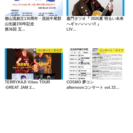
都山流創立130周年・流祖中尾郡
嘉門タツオ『 2026夏 明るい未来
山生誕150年記念
へギャハハハハ!! 』
第36回 五…
LIV…
コンサート・ライブ
コンサート・ライブ
TERRYKAJI Vibes TOUR
COSMO 夢コン
-GREAT JAM 2…
afternoonコンサート vol.33…