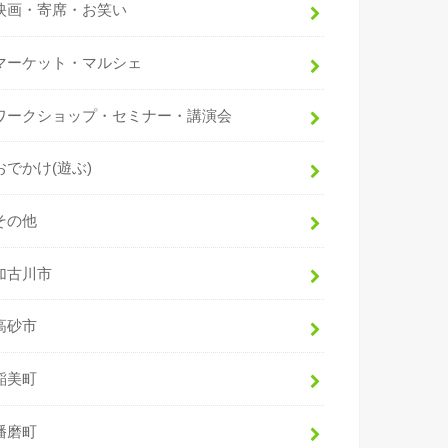
映画・寄席・お笑い
マーケット・マルシェ
ワークショップ・セミナー・講演会
おでかけ(遊ぶ)
その他
加古川市
高砂市
稲美町
播磨町