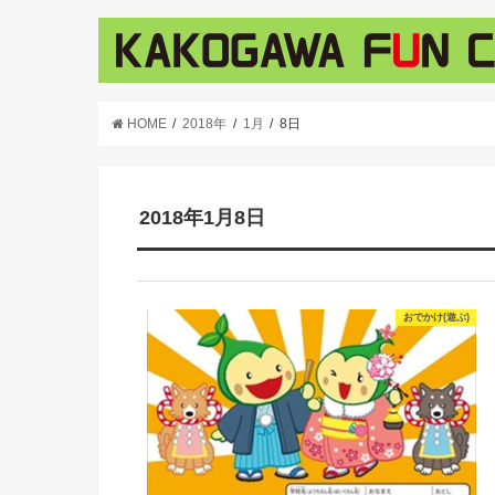
HOME
2018年
1月
8日
2018年1月8日
おでかけ(遊ぶ)