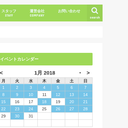
スタッフ
運営会社
お問い合わせ
STAFF
COMPANY
search
加古川ファンクラブへの掲載依頼
イベントカレンダー
<
>
1月 2018
▼
月
火
水
木
金
土
日
1
2
3
4
5
6
7
8
9
10
11
12
13
14
15
16
17
18
19
20
21
22
23
24
25
26
27
28
29
30
31