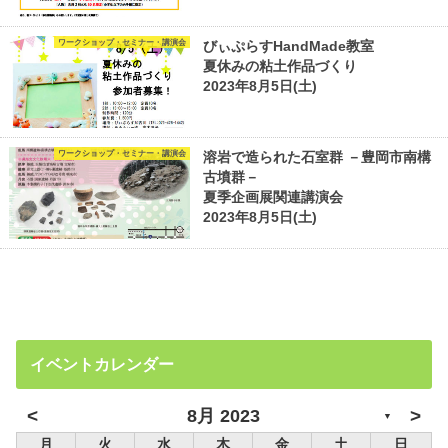
ワークショップ・セミナー・講演会
びぃぷらすHandMade教室
夏休みの粘土作品づくり
2023年8月5日(土)
ワークショップ・セミナー・講演会
溶岩で造られた石室群 －豊岡市南構
古墳群－
夏季企画展関連講演会
2023年8月5日(土)
イベントカレンダー
<
>
8月 2023
▼
月
火
水
木
金
土
日