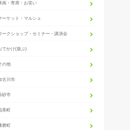
映画・寄席・お笑い
マーケット・マルシェ
ワークショップ・セミナー・講演会
おでかけ(遊ぶ)
その他
加古川市
高砂市
稲美町
播磨町