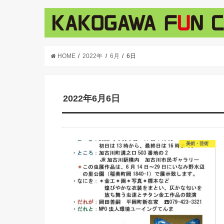
HOME
2022年
6月
6日
2022年6月6日
美術・芸術