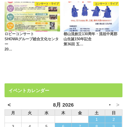
コンサート・ライブ
コンサート・ライブ
ロビーコンサート
都山流創立130周年・流祖中尾郡
SHOWAグループ総合文化センタ
山生誕150年記念
ー
第36回 五…
20…
イベントカレンダー
<
>
8月 2026
▼
月
火
水
木
金
土
日
1
2
3
4
5
6
7
8
9