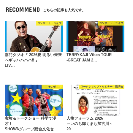
RECOMMEND
こちらの記事も人気です。
コンサート・ライブ
コンサート・ライブ
嘉門タツオ『 2026夏 明るい未来
TERRYKAJI Vibes TOUR
へギャハハハハ!! 』
-GREAT JAM 2…
LIV…
その他
ワークショップ・セミナー・講演会
実験＆トークショー 科学で漫
人権フォーラム 2026
才！
～いのち輝くまち加古川～
SHOWAグループ総合文化セ…
20…