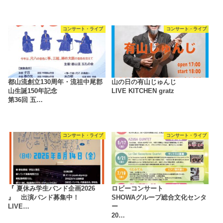
コンサート・ライブ
コンサート・ライブ
都山流創立130周年・流祖中尾郡
山の日の有山じゅんじ
山生誕150年記念
LIVE KITCHEN gratz
第36回 五…
コンサート・ライブ
コンサート・ライブ
『 夏休み学生バンド企画2026
ロビーコンサート
』 出演バンド募集中！
SHOWAグループ総合文化センタ
LIVE…
ー
20…