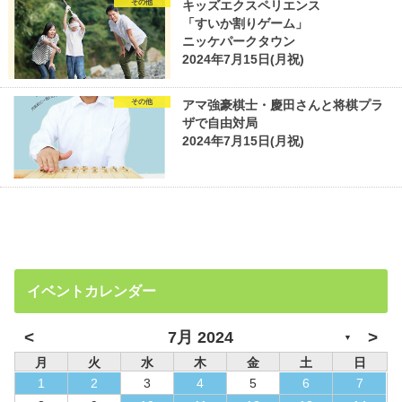
その他
キッズエクスペリエンス
「すいか割りゲーム」
ニッケパークタウン
2024年7月15日(月祝)
その他
アマ強豪棋士・慶田さんと将棋プラ
ザで自由対局
2024年7月15日(月祝)
イベントカレンダー
<
>
7月 2024
▼
月
火
水
木
金
土
日
1
2
3
4
5
6
7