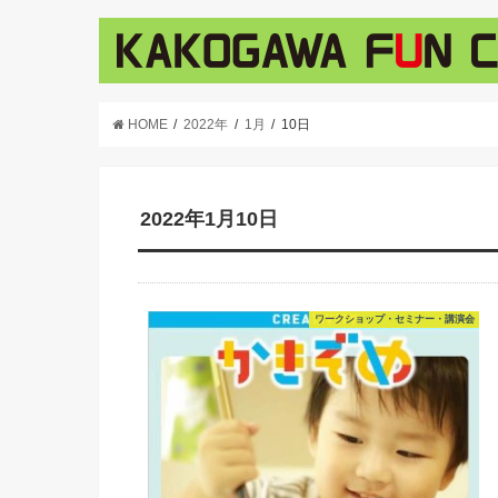
HOME
2022年
1月
10日
2022年1月10日
ワークショップ・セミナー・講演会