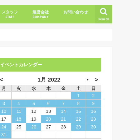
スタッフ
運営会社
お問い合わせ
STAFF
COMPANY
search
加古川ファンクラブへの掲載依頼
イベントカレンダー
<
>
1月 2022
▼
月
火
水
木
金
土
日
1
2
3
4
5
6
7
8
9
10
11
12
13
14
15
16
17
18
19
20
21
22
23
24
25
26
27
28
29
30
31