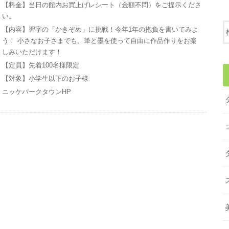
【料金】当日の館内お買上げレシート（金額不問）をご提示くださ
い。
【内容】習字の「かきぞめ」に挑戦！今年1年の抱負を書いてみよ
う！ 小さなお子さまでも、筆と墨を使って自由に作品作りをお楽
しみいただけます！
【定員】先着100名様限定
【対象】小学生以下のお子様
ニッケパークタウンHP