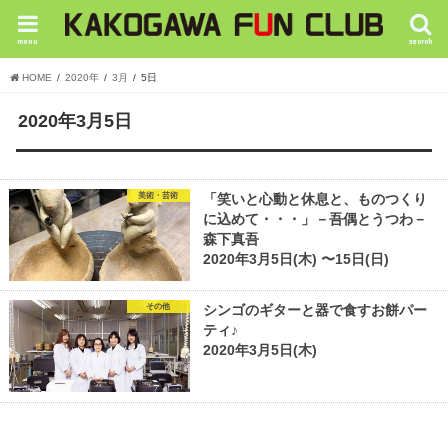
menu
search
HOME
2020年
3月
5日
2020年3月5日
美術・芸術
「笑いと心動と休息と、ものつくり
に込めて・・・」－吾偶とうつわ－
森下真吾
2020年3月5日(木) 〜15日(日)
その他
シンゴのギターと器で食すお餅パー
ティ♪
2020年3月5日(木)