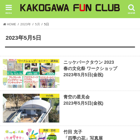
menu
search
HOME
2023年
5月
5日
2023年5月5日
ワークショップ・セミナー・講演会
ニッケパークタウン 2023
春の文化祭 ワークショップ
2023年5月5日(金祝)
その他
青空の星見会
2023年5月5日(金祝)
美術・芸術
竹田 充子
「四季の花」写真展