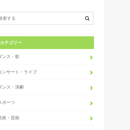
カテゴリー
ダンス・歌
コンサート・ライブ
ダンス・演劇
スポーツ
美術・芸術