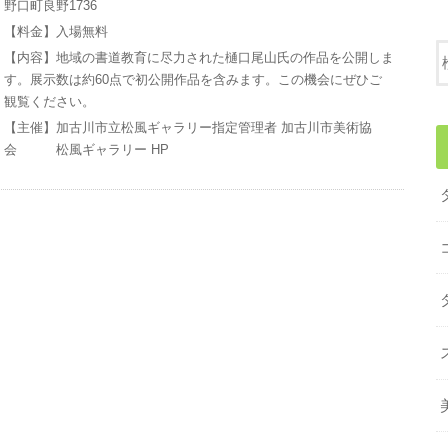
野口町良野1736
【料金】入場無料
【内容】地域の書道教育に尽力された樋口尾山氏の作品を公開しま
す。展示数は約60点で初公開作品を含みます。この機会にぜひご
観覧ください。
【主催】加古川市立松風ギャラリー指定管理者 加古川市美術協
会 松風ギャラリー HP