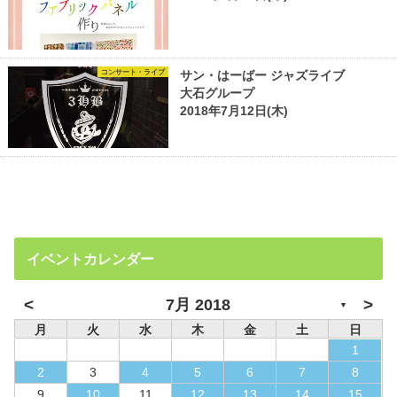
コンサート・ライブ
サン・はーばー ジャズライブ
大石グループ
2018年7月12日(木)
イベントカレンダー
<
>
7月 2018
▼
月
火
水
木
金
土
日
1
2
3
4
5
6
7
8
9
10
11
12
13
14
15