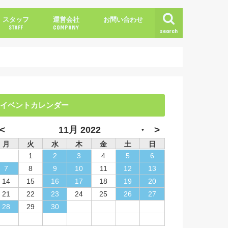
スタッフ
運営会社
お問い合わせ
STAFF
COMPANY
search
加古川ファンクラブへの掲載依頼
イベントカレンダー
<
>
11月 2022
▼
月
火
水
木
金
土
日
1
2
3
4
5
6
7
8
9
10
11
12
13
14
15
16
17
18
19
20
21
22
23
24
25
26
27
28
29
30