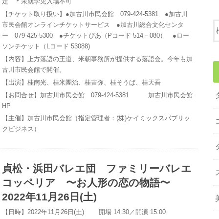
定 ＊未就学児入場不可
【チケット取り扱い】●加古川市民会館 079-424-5381 ●加古川
市民会館オンラインチケットサービス ●加古川総合文化センタ
ー 079-425-5300 ●チケットぴあ（Pコード 514－080） ●ロー
ソンチケット（Lコード 53088)
【内容】上方落語の王道、米朝事務所が提供する落語会。今年も加
古川市民会館で開催。
【出演】桂南光、桂米團治、桂吉弥、桂そうば、桂天吾
【お問合せ】加古川市民会館 079-424-5381 加古川市民会館
HP
【主催】加古川市民会館（指定管理者：(株)ケイミックスパブリッ
クビジネス）
貞松・浜田バレエ団 ファミリーバレエ
コッペリア 〜お人形の恋の物語〜
2022年11月26日(土)
【日時】2022年11月26日(土) 開場 14:30／開演 15:00