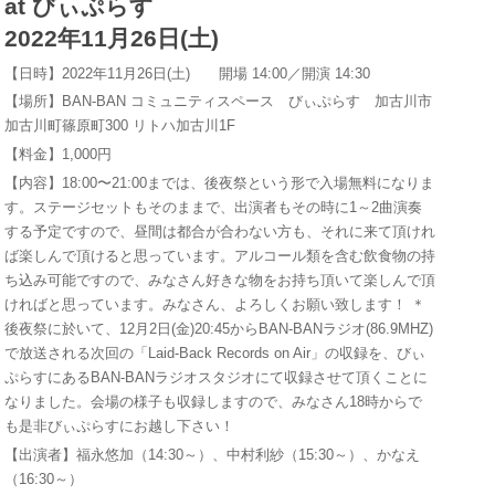
at びぃぷらす
2022年11月26日(土)
【日時】2022年11月26日(土) 開場 14:00／開演 14:30
【場所】BAN-BAN コミュニティスペース びぃぷらす 加古川市
加古川町篠原町300 リトハ加古川1F
【料金】1,000円
【内容】18:00〜21:00までは、後夜祭という形で入場無料になりま
す。ステージセットもそのままで、出演者もその時に1～2曲演奏
する予定ですので、昼間は都合が合わない方も、それに来て頂けれ
ば楽しんで頂けると思っています。アルコール類を含む飲食物の持
ち込み可能ですので、みなさん好きな物をお持ち頂いて楽しんで頂
ければと思っています。みなさん、よろしくお願い致します！ ＊
後夜祭に於いて、12月2日(金)20:45からBAN-BANラジオ(86.9MHZ)
で放送される次回の「Laid-Back Records on Air」の収録を、びぃ
ぷらすにあるBAN-BANラジオスタジオにて収録させて頂くことに
なりました。会場の様子も収録しますので、みなさん18時からで
も是非びぃぷらすにお越し下さい！
【出演者】福永悠加（14:30～）、中村利紗（15:30～）、かなえ
（16:30～）