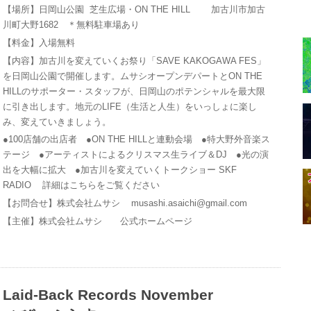
【場所】日岡山公園 芝生広場・ON THE HILL 加古川市加古
川町大野1682 ＊無料駐車場あり
【料金】入場無料
【内容】加古川を変えていくお祭り「SAVE KAKOGAWA FES」
を日岡山公園で開催します。ムサシオープンデパートとON THE
HILLのサポーター・スタッフが、日岡山のポテンシャルを最大限
に引き出します。地元のLIFE（生活と人生）をいっしょに楽し
み、変えていきましょう。
●100店舗の出店者 ●ON THE HILLと連動会場 ●特大野外音楽ス
テージ ●アーティストによるクリスマス生ライブ＆DJ ●光の演
出を大幅に拡大 ●加古川を変えていくトークショー SKF
RADIO 詳細はこちらをご覧ください
【お問合せ】株式会社ムサシ musashi.asaichi@gmail.com
【主催】株式会社ムサシ 公式ホームページ
Laid-Back Records November