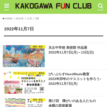
menu
search
HOME
2022年
11月
7日
2022年11月7日
美術・芸術
氷丘中学校 美術部 作品展
2022年11月7日(月)～13日(日)
ワークショップ・セミナー・講演会
びいぷらすHandMade教室
2023年卯年のマスコットを作ろう♪
2022年11月7日(月)
美術・芸術
第17回 障がいのある人たちの
余暇の芸術家展