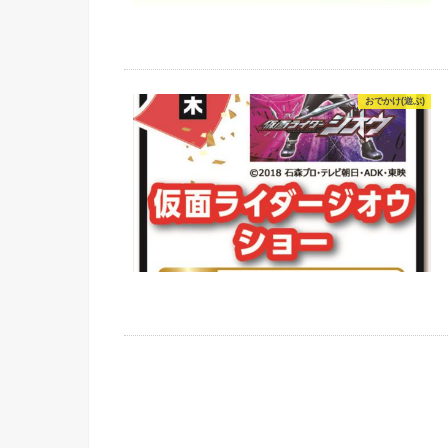
おでかけ(遊ぶ)