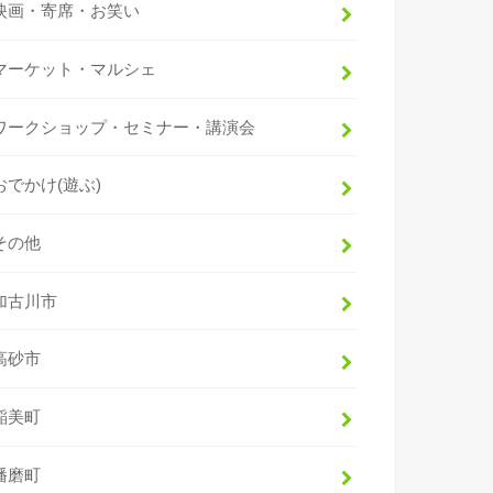
映画・寄席・お笑い
マーケット・マルシェ
ワークショップ・セミナー・講演会
おでかけ(遊ぶ)
その他
加古川市
高砂市
稲美町
播磨町