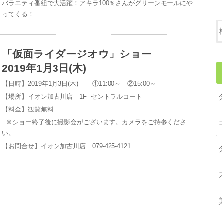
バラエティ番組で大活躍！アキラ100％さんがグリーンモールにや
ってくる！
「仮面ライダージオウ」ショー
2019年1月3日(木)
【日時】2019年1月3日(木) ①11:00～ ②15:00～
【場所】イオン加古川店 1F セントラルコート
【料金】観覧無料
※ショー終了後に撮影会がございます。カメラをご持参くださ
い。
【お問合せ】イオン加古川店 079-425-4121