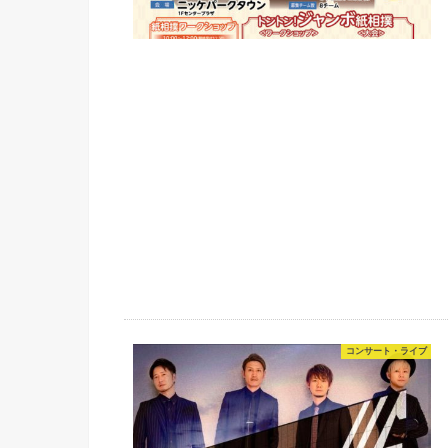
コンサート・ライブ