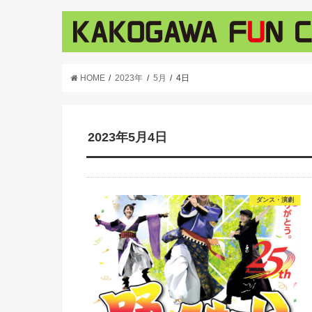
HOME
2023年
5月
4日
2023年5月4日
ダンス・演劇