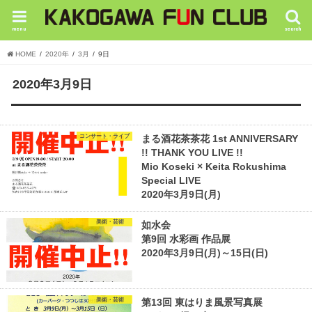
menu
search
HOME
2020年
3月
9日
2020年3月9日
コンサート・ライブ
まる酒花茶茶花 1st ANNIVERSARY
!! THANK YOU LIVE !!
Mio Koseki × Keita Rokushima
Special LIVE
2020年3月9日(月)
美術・芸術
如水会
第9回 水彩画 作品展
2020年3月9日(月)～15日(日)
美術・芸術
第13回 東はりま風景写真展