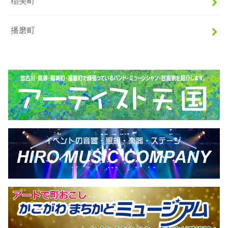
稲美町
播磨町