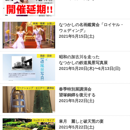
映画・寄席・お笑い
なつかしの名画鑑賞会「ロイヤル・
ウェディング」
2021年5月15日(土)
美術・芸術
昭和の加古川を走った
なつかしの鉄道風景写真展
2021年5月20日(木)〜6月13日(日)
ワークショップ・セミナー・講演会
春季特別展講演会
望塚銅鐸を復元する
2021年5月22日(土)
コンサート・ライブ
皐月 麗しと破天荒の宴
2021年5月22日(土)