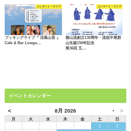
コンサート・ライブ
コンサート・ライブ
ブッキングライブ『 涼風山音 』
都山流創立130周年・流祖中尾郡
Cafe & Bar Lowgu…
山生誕150年記念
第36回 五…
イベントカレンダー
<
>
8月 2026
▼
月
火
水
木
金
土
日
1
2