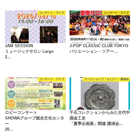
コンサート・ライブ
コンサート・ライブ
JAM SESSION
J-POP CLASSIC CLUB TOKYO
ミュージックサロン Largo
バリエーション・ツアー…
2…
コンサート・ライブ
ワークショップ・セミナー・講演会
ロビーコンサート
千石コレクションからみた古代中
SHOWAグループ総合文化センタ
国金工史
ー
「夏季企画展」関連 講演会…
20…