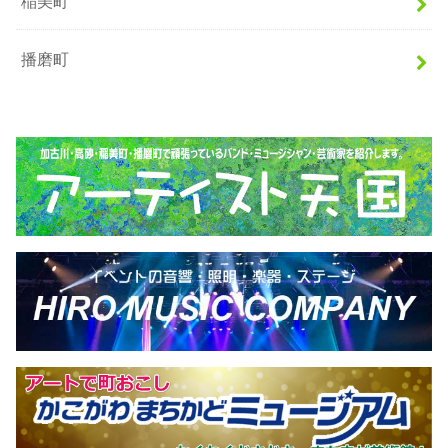
稲美町
播磨町