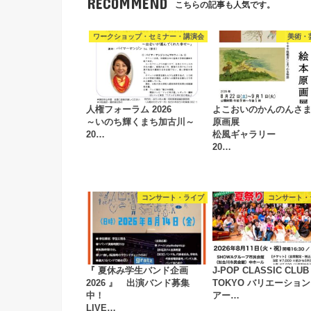
RECOMMEND
こちらの記事も人気です。
ワークショップ・セミナー・講演会
美術・
人権フォーラム 2026
よこおいのかんのんさま
～いのち輝くまち加古川～
原画展
20…
松風ギャラリー
20…
コンサート・ライブ
コンサート・
『 夏休み学生バンド企画
J-POP CLASSIC CLUB
2026 』 出演バンド募集
TOKYO バリエーショ
中！
アー…
LIVE…