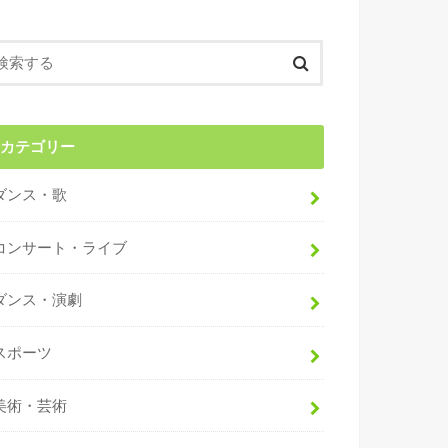
カテゴリー
ダンス・歌
コンサート・ライブ
ダンス・演劇
スポーツ
美術・芸術