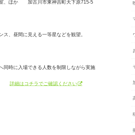
室、ほか 加古川市東神吉町天下原715-5
ンス、昼間に見える一等星などを観望。
へ同時に入場できる人数を制限しながら実施
177
詳細はコチラでご確認ください