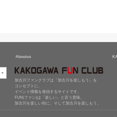
Aboutus
KA
加古川ファンクラブは「加古川を楽しもう」を
コンセプトに、
イベント情報を発信するサイトです。
FUN(ファン)は「楽しい」と言う意味。
加古川を楽しい街に、そして加古川を楽しもう。