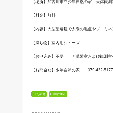
【場所】加古川市立少年自然の家、天体観測
【料金】無料
【内容】大型望遠鏡で太陽の黒点やプロミネ
【持ち物
】室内用シューズ
【お申込み】不要 ＊講習室および観測室
【お問合せ
】少年自然の家 079-432-5
その他
加古川市