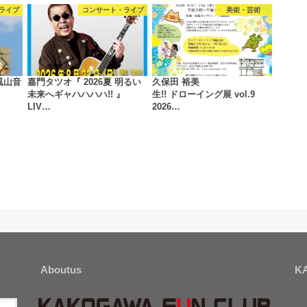
ライブ
コンサート・ライブ
美術・芸術
風山音
嘉門タツオ『 2026夏 明るい
久保田 裕美
未来へギャハハハハ!! 』
生!! ドローイング展 vol.9
LIV…
2026…
Aboutus
KA