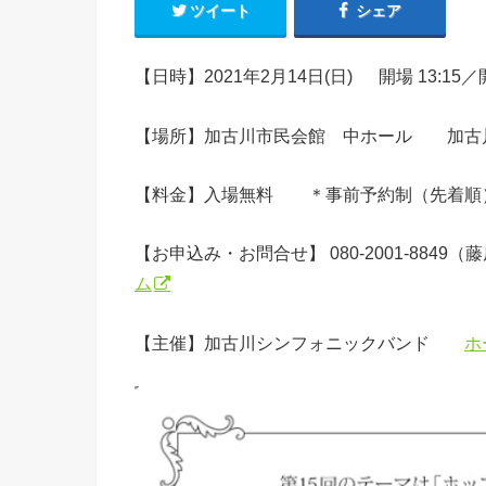
ツイート
シェア
【日時】2021年2月14日(日)
開場 13:15／開
【場所】加古川市民会館 中ホール 加古川
【料金】入場無料 ＊事前予約制（先着順
【お申込み・
お問合せ】 080-2001-884
ム
【主催】加古川シンフォニックバンド
ホ