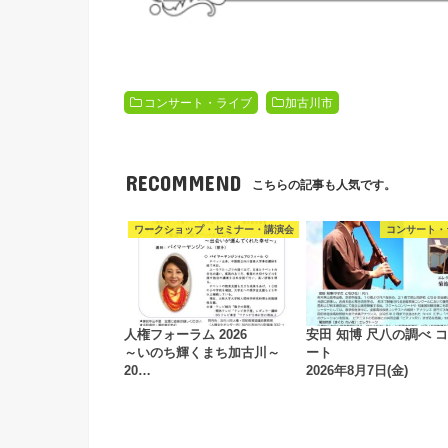
コンサート・ライブ
加古川市
RECOMMEND
こちらの記事も人気です。
ワークショップ・セミナー・講演会
コンサート・
人権フォーラム 2026
安田 知博 尺八の調べ 
～いのち輝くまち加古川～
ート
20…
2026年8月7日(金)