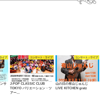
ライブ
コンサート・ライブ
コンサート・ライブ
コンサ
J-POP CLASSIC CLUB
山の日の有山じゅんじ
TOKYO バリエーション・ツ
LIVE KITCHEN gratz
アー…