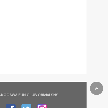
KOGAWA FUN CLUB Official SNS