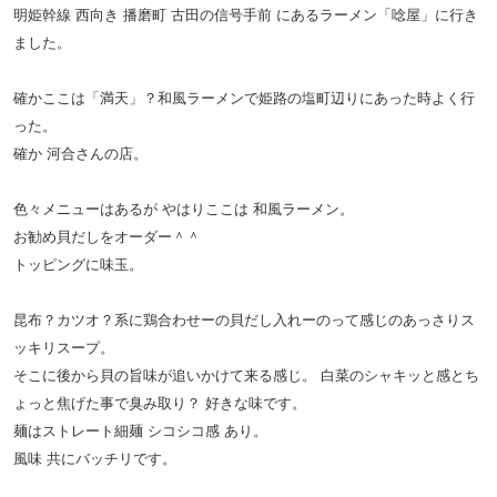
明姫幹線 西向き 播磨町 古田の信号手前 にあるラーメン「唸屋」に行き
ました。
確かここは「満天」？和風ラーメンで姫路の塩町辺りにあった時よく行
った。
確か 河合さんの店。
色々メニューはあるが やはりここは 和風ラーメン。
お勧め貝だしをオーダー＾＾
トッピングに味玉。
昆布？カツオ？系に鶏合わせーの貝だし入れーのって感じのあっさりス
ッキリスープ。
そこに後から貝の旨味が追いかけて来る感じ。 白菜のシャキッと感とち
ょっと焦げた事で臭み取り？ 好きな味です。
麺はストレート細麺 シコシコ感 あり。
風味 共にバッチリです。