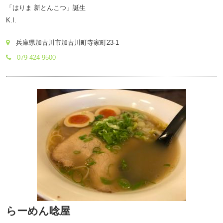
「はりま 新とんこつ」誕生
K.I.
兵庫県加古川市加古川町寺家町23-1
079-424-9500
らーめん唸屋