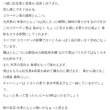
一緒に紅生姜と高菜が 品良く出てきた。
見た感じですぐ分かる。
コラーゲン系の濃厚とんこつ。
九州系の 本来のとんこつは店に入った瞬間に独特の香りがするのですが
このコラーゲン系は 臭みなく ちょっと甘さを感じる香りが心地よく 食
欲をそそる状態にしてくれます。
スープが コラーゲンの影響で少々とろみっぽく品の良い少々甘めになっ
ています。
麺はとんこつにお馴染みの細低加水麺 なので僕はバリカタではなくカタ
がお好みです。
また 木耳の演出も 食感をもって味わえます。
僕はもちろん紅生姜&高菜を絡めて麺を口に運びます。 鼻から抜けるこ
の感覚 素晴らしい
チャーシューは トロトロ系で 多分半熟玉子もご一緒しているのでしょ
う。
ちょっと炙って貰ったら ビール3杯はいけるでしょう
味の名店 出来たんじゃ無いかなぁっと思える