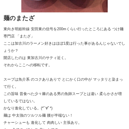
麺のまたざ
東向き明姫幹線 安田東の信号を200mくらい行ったところにある つけ麺
専門店 「またざ」
ここは加古川のラーメン好きはほぼ1度は行った事があるんじゃないでし
ょうか？
開店したのは 東加古川のサティ近く。
それからここへの移転です。
スープは魚介系 のコクありありで とにかく口の中が マッタリと染まっ
て行く。
この旨味 昔食べた少々棘のある男の魚師スープとは違い 柔らかさが増
しているではない。
かなり進化している。(*ﾟ∀ﾟ*)
麺は 中太強のツルツル麺 腰が半端ない！
チャーシューも 進化して 肉肉しい 主張あり。