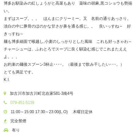
博多お馴染みの紅しょうがと高菜もあり 薬味の胡麻,黒コショウも勢揃
い。
まずはスープ。。。 ほんまにクリーミー。又 名前の通りあっさり。
淡白の中に豚骨のほのかな甘さが鼻を通る感じ。。 良いっすね～ 好
きっすね～
麺も博多細面で喉越し,小麦のしっかりとした風味 これも好っきゃわ～
チャーシューは、ふわとろでスープに良く馴染む感じでこれまたええ
よ。。。
お約束の麺後スプーン3杯止････。（最後まで飲み干したい･･･。）
とても満足です。
K.I.
加古川市加古川町北在家581-3南4号
079-451-5139
11:00～15:00 17:30～23:00(L.O) 木曜日定休
完全禁煙
有り