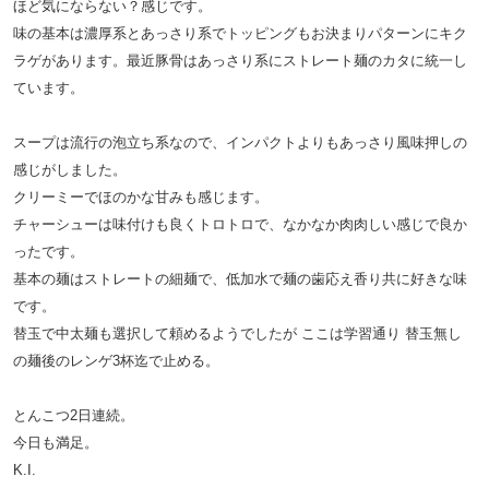
ほど気にならない？感じです。
味の基本は濃厚系とあっさり系でトッピングもお決まりパターンにキク
ラゲがあります。最近豚骨はあっさり系にストレート麺のカタに統一し
ています。
スープは流行の泡立ち系なので、インパクトよりもあっさり風味押しの
感じがしました。
クリーミーでほのかな甘みも感じます。
チャーシューは味付けも良くトロトロで、なかなか肉肉しい感じで良か
ったです。
基本の麺はストレートの細麺で、低加水で麺の歯応え香り共に好きな味
です。
替玉で中太麺も選択して頼めるようでしたが ここは学習通り 替玉無し
の麺後のレンゲ3杯迄で止める。
とんこつ2日連続。
今日も満足。
K.I.