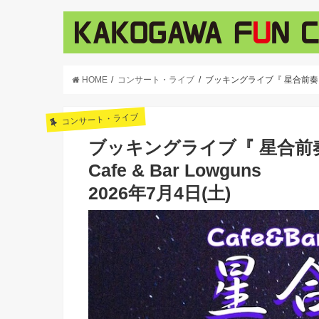
HOME
コンサート・ライブ
ブッキングライブ『 星合前奏 』 Ca
コンサート・ライブ
ブッキングライブ『 星合前
Cafe & Bar Lowguns
2026年7月4日(土)