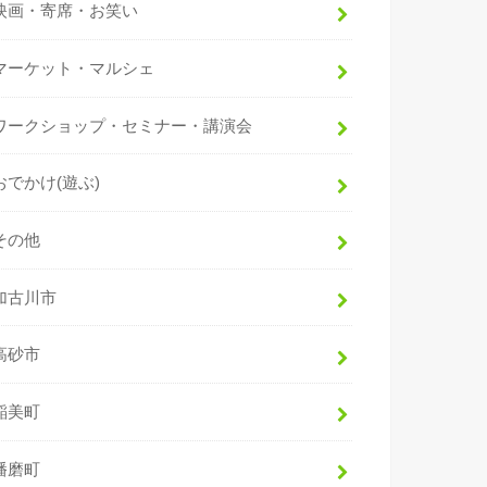
映画・寄席・お笑い
マーケット・マルシェ
ワークショップ・セミナー・講演会
おでかけ(遊ぶ)
その他
加古川市
高砂市
稲美町
播磨町