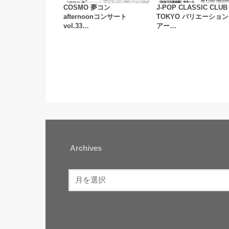
COSMO 夢コン
J-POP CLASSIC CLUB
afternoonコンサート
TOKYO バリエーショ
vol.33…
アー…
Archives