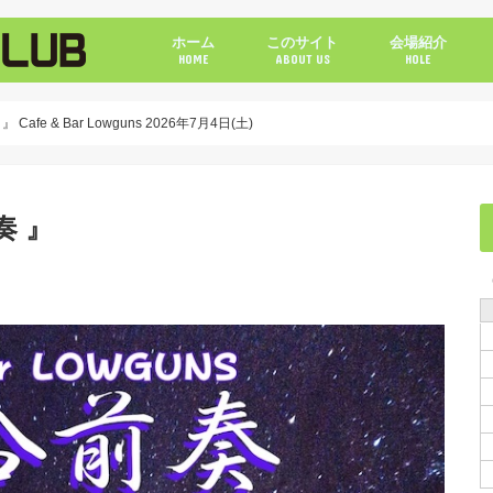
ホーム
このサイト
会場紹介
HOME
ABOUT US
HOLE
fe & Bar Lowguns 2026年7月4日(土)
奏 』
1
1
1
1
1
1
1
1
1
1
1
1
1
1
2
1
2
2
2
1
2
1
2
1
1
2
1
2
2
1
1
2
1
2
2
1
2
1
2
1
1
3
1
2
3
1
3
3
1
2
3
1
1
2
3
1
2
2
1
3
1
2
3
3
2
2
1
3
1
1
2
3
1
3
2
3
1
2
3
1
2
2
4
2
3
1
4
2
4
1
4
2
3
1
4
2
2
1
3
1
4
2
3
3
2
4
2
1
3
1
4
4
3
1
3
2
4
2
2
3
1
4
2
4
3
1
4
2
3
1
1
4
2
3
1
3
5
1
3
4
2
5
3
5
1
2
5
1
3
1
4
2
5
3
3
2
4
2
5
1
3
1
4
4
3
5
1
3
2
4
2
5
5
1
4
2
4
3
5
1
3
3
1
4
2
5
3
5
1
1
4
2
5
3
1
4
2
2
5
1
3
1
4
2
4
6
2
4
5
3
6
1
4
6
2
3
6
2
4
2
5
1
3
6
1
4
4
3
5
1
3
6
2
4
2
5
5
1
4
6
2
4
3
5
1
3
6
6
2
5
3
5
1
4
6
2
4
1
4
2
5
3
6
1
4
6
2
2
5
1
3
6
1
4
2
5
3
3
6
2
4
2
5
1
3
5
7
3
5
1
6
1
4
7
2
5
7
3
4
7
3
5
1
3
6
2
4
7
2
5
5
1
4
6
2
4
7
3
5
1
3
6
6
2
5
7
3
5
1
4
6
2
4
7
7
3
6
1
4
6
2
5
7
3
5
1
2
5
1
3
6
1
4
7
2
5
7
3
3
6
2
4
7
2
5
1
3
6
1
4
4
7
3
5
1
3
6
2
4
6
8
4
6
2
7
2
5
8
3
6
8
4
5
8
4
6
2
4
7
3
5
8
3
6
6
2
5
7
3
5
8
4
6
2
4
7
7
3
6
8
4
6
2
5
7
3
5
8
8
4
7
2
5
7
3
6
8
4
6
2
3
6
2
4
7
2
5
8
3
6
8
4
4
7
3
5
8
3
6
2
4
7
2
5
5
8
4
6
2
4
7
3
5
7
9
5
7
3
8
3
6
9
4
7
9
5
6
9
5
7
3
5
8
4
6
9
4
7
7
3
6
8
4
6
9
5
7
3
5
8
8
4
7
9
5
7
3
6
8
4
6
9
9
5
8
3
6
8
4
7
9
5
7
3
4
7
3
5
8
3
6
9
4
7
9
5
5
8
4
6
9
4
7
3
5
8
3
6
6
9
5
7
3
5
8
4
6
10
10
10
10
10
10
10
10
10
10
10
10
10
10
8
6
8
4
9
4
7
5
8
6
7
6
8
4
6
9
5
7
5
8
8
4
7
9
5
7
6
8
4
6
9
9
5
8
6
8
4
7
9
5
7
6
9
4
7
9
5
8
6
8
4
5
8
4
6
9
4
7
5
8
6
6
9
5
7
5
8
4
6
9
4
7
7
6
8
4
6
9
5
7
10
10
10
10
10
10
10
10
10
10
10
10
11
11
11
11
11
11
11
11
11
11
11
11
11
11
9
7
9
5
5
8
6
9
7
8
7
9
5
7
6
8
6
9
9
5
8
6
8
7
9
5
7
6
9
7
9
5
8
6
8
7
5
8
6
9
7
9
5
6
9
5
7
5
8
6
9
7
7
6
8
6
9
5
7
5
8
8
7
9
5
7
6
8
10
12
10
12
10
12
12
10
12
10
10
12
10
10
12
10
12
12
10
12
10
10
12
10
12
12
10
12
10
11
11
11
11
11
11
11
11
11
11
11
11
8
6
6
9
7
8
9
8
6
8
7
9
7
6
9
7
9
8
6
8
7
8
6
9
7
9
8
6
9
7
8
6
7
6
8
6
9
7
8
8
7
9
7
6
8
6
9
9
8
6
8
7
9
13
12
10
13
13
10
13
12
10
13
10
12
10
13
12
12
13
10
12
10
13
13
12
10
12
13
12
10
13
13
12
10
13
12
10
10
13
12
10
11
11
11
11
11
11
11
11
11
11
11
11
11
11
11
9
7
7
8
9
9
7
9
8
8
7
8
9
7
9
8
9
7
8
9
7
8
9
7
8
7
9
7
8
9
9
8
8
7
9
7
9
7
9
8
12
14
10
12
13
14
12
14
10
14
10
12
10
13
14
12
12
13
14
10
12
10
13
13
12
14
10
12
13
14
14
10
13
13
12
14
10
12
12
10
13
14
12
14
10
10
13
14
12
10
13
14
10
12
10
13
11
11
11
11
11
11
11
11
11
11
11
11
11
8
8
9
8
9
9
8
9
8
9
8
9
8
9
8
9
8
8
9
9
9
8
8
8
9
13
15
13
14
12
15
10
13
15
12
15
13
14
10
12
15
10
13
13
12
14
10
12
15
13
14
14
10
13
15
13
12
14
10
12
15
15
14
12
14
10
13
15
13
10
13
14
12
15
10
13
15
14
10
12
15
10
13
14
12
12
15
13
14
10
12
11
11
11
11
11
11
11
11
11
11
11
11
11
11
11
9
9
9
9
9
9
9
9
9
9
9
9
9
14
16
12
14
10
15
10
13
16
14
16
12
13
16
12
14
10
12
15
13
16
14
14
10
13
15
13
16
12
14
10
12
15
15
14
16
12
14
10
13
15
13
16
16
12
15
10
13
15
14
16
12
14
10
14
10
12
15
10
13
16
14
16
12
12
15
13
16
14
10
12
15
10
13
13
16
12
14
10
12
15
13
11
11
11
11
11
11
11
11
11
11
11
11
15
17
13
15
16
14
17
12
15
17
13
14
17
13
15
13
16
12
14
17
12
15
15
14
16
12
14
17
13
15
13
16
16
12
15
17
13
15
14
16
12
14
17
17
13
16
14
16
12
15
17
13
15
12
15
13
16
14
17
12
15
17
13
13
16
12
14
17
12
15
13
16
14
14
17
13
15
13
16
12
14
11
11
11
11
11
11
11
11
11
11
11
11
11
16
18
14
16
12
17
12
15
18
13
16
18
14
15
18
14
16
12
14
17
13
15
18
13
16
16
12
15
17
13
15
18
14
16
12
14
17
17
13
16
18
14
16
12
15
17
13
15
18
18
14
17
12
15
17
13
16
18
14
16
12
13
16
12
14
17
12
15
18
13
16
18
14
14
17
13
15
18
13
16
12
14
17
12
15
15
18
14
16
12
14
17
13
15
17
19
15
17
13
18
13
16
19
14
17
19
15
16
19
15
17
13
15
18
14
16
19
14
17
17
13
16
18
14
16
19
15
17
13
15
18
18
14
17
19
15
17
13
16
18
14
16
19
19
15
18
13
16
18
14
17
19
15
17
13
14
17
13
15
18
13
16
19
14
17
19
15
15
18
14
16
19
14
17
13
15
18
13
16
16
19
15
17
13
15
18
14
16
18
20
16
18
14
19
14
17
20
15
18
20
16
17
20
16
18
14
16
19
15
17
20
15
18
18
14
17
19
15
17
20
16
18
14
16
19
19
15
18
20
16
18
14
17
19
15
17
20
20
16
19
14
17
19
15
18
20
16
18
14
15
18
14
16
19
14
17
20
15
18
20
16
16
19
15
17
20
15
18
14
16
19
14
17
17
20
16
18
14
16
19
15
17
19
21
17
19
15
20
15
18
21
16
19
21
17
18
21
17
19
15
17
20
16
18
21
16
19
19
15
18
20
16
18
21
17
19
15
17
20
20
16
19
21
17
19
15
18
20
16
18
21
21
17
20
15
18
20
16
19
21
17
19
15
16
19
15
17
20
15
18
21
16
19
21
17
17
20
16
18
21
16
19
15
17
20
15
18
18
21
17
19
15
17
20
16
18
20
22
18
20
16
21
16
19
22
17
20
22
18
19
22
18
20
16
18
21
17
19
22
17
20
20
16
19
21
17
19
22
18
20
16
18
21
21
17
20
22
18
20
16
19
21
17
19
22
22
18
21
16
19
21
17
20
22
18
20
16
17
20
16
18
21
16
19
22
17
20
22
18
18
21
17
19
22
17
20
16
18
21
16
19
19
22
18
20
16
18
21
17
19
21
23
19
21
17
22
17
20
23
18
21
23
19
20
23
19
21
17
19
22
18
20
23
18
21
21
17
20
22
18
20
23
19
21
17
19
22
22
18
21
23
19
21
17
20
22
18
20
23
23
19
22
17
20
22
18
21
23
19
21
17
18
21
17
19
22
17
20
23
18
21
23
19
19
22
18
20
23
18
21
17
19
22
17
20
20
23
19
21
17
19
22
18
20
22
24
20
22
18
23
18
21
24
19
22
24
20
21
24
20
22
18
20
23
19
21
24
19
22
22
18
21
23
19
21
24
20
22
18
20
23
23
19
22
24
20
22
18
21
23
19
21
24
24
20
23
18
21
23
19
22
24
20
22
18
19
22
18
20
23
18
21
24
19
22
24
20
20
23
19
21
24
19
22
18
20
23
18
21
21
24
20
22
18
20
23
19
21
23
25
21
23
19
24
19
22
25
20
23
25
21
22
25
21
23
19
21
24
20
22
25
20
23
23
19
22
24
20
22
25
21
23
19
21
24
24
20
23
25
21
23
19
22
24
20
22
25
25
21
24
19
22
24
20
23
25
21
23
19
20
23
19
21
24
19
22
25
20
23
25
21
21
24
20
22
25
20
23
19
21
24
19
22
22
25
21
23
19
21
24
20
22
24
26
22
24
20
25
20
23
26
21
24
26
22
23
26
22
24
20
22
25
21
23
26
21
24
24
20
23
25
21
23
26
22
24
20
22
25
25
21
24
26
22
24
20
23
25
21
23
26
26
22
25
20
23
25
21
24
26
22
24
20
21
24
20
22
25
20
23
26
21
24
26
22
22
25
21
23
26
21
24
20
22
25
20
23
23
26
22
24
20
22
25
21
23
25
27
23
25
21
26
21
24
27
22
25
27
23
24
27
23
25
21
23
26
22
24
27
22
25
25
21
24
26
22
24
27
23
25
21
23
26
26
22
25
27
23
25
21
24
26
22
24
27
27
23
26
21
24
26
22
25
27
23
25
21
22
25
21
23
26
21
24
27
22
25
27
23
23
26
22
24
27
22
25
21
23
26
21
24
24
27
23
25
21
23
26
22
24
26
28
24
26
22
27
22
25
28
23
26
28
24
25
28
24
26
22
24
27
23
25
28
23
26
26
22
25
27
23
25
28
24
26
22
24
27
27
23
26
28
24
26
22
25
27
23
25
28
28
24
27
22
25
27
23
26
28
24
26
22
23
26
22
24
27
22
25
28
23
26
28
24
24
27
23
25
28
23
26
22
24
27
22
25
25
28
24
26
22
24
27
23
25
27
29
25
27
23
28
23
26
29
24
27
29
25
26
29
25
27
23
25
28
24
26
29
24
27
27
23
26
28
24
26
29
25
27
23
25
28
28
24
27
29
25
27
23
26
28
24
26
29
25
28
23
26
28
24
27
29
25
27
23
24
27
23
25
28
23
26
29
24
27
29
25
25
28
24
26
29
24
27
23
25
28
23
26
26
29
25
27
23
25
28
24
26
28
30
26
28
24
29
24
27
30
25
28
30
26
27
30
26
28
24
26
29
25
27
30
25
28
28
24
27
29
25
27
30
26
28
24
26
29
25
28
30
26
28
24
27
29
25
27
30
26
29
24
27
29
25
28
30
26
28
24
25
28
24
26
29
24
27
30
25
28
30
26
26
29
25
27
30
25
28
24
26
29
24
27
27
30
26
28
24
26
29
25
27
29
27
29
25
30
25
28
31
26
29
27
28
31
27
29
25
27
30
26
28
31
26
29
25
28
30
26
28
31
27
29
25
27
30
26
29
27
29
25
28
30
26
28
31
27
30
25
28
30
26
29
27
29
25
26
29
25
27
30
25
28
31
26
29
27
27
30
26
28
31
26
29
25
27
30
25
28
28
31
27
29
25
27
30
26
28
30
28
30
26
31
26
29
27
30
28
29
28
30
26
28
31
27
29
27
30
26
29
27
29
28
30
26
28
31
27
30
28
30
26
29
27
29
28
31
26
29
27
30
28
30
26
27
30
26
28
31
26
29
27
30
28
28
31
27
29
27
30
26
28
31
26
29
28
30
26
28
31
27
29
31
29
27
27
30
28
31
29
29
27
29
28
30
28
31
27
30
28
30
29
27
29
28
31
29
27
30
28
30
29
27
30
28
31
29
27
28
31
27
29
27
30
28
31
29
28
30
28
31
27
29
27
30
29
27
29
28
30
30
28
28
31
29
30
30
28
30
29
29
28
31
29
30
28
30
29
30
28
31
29
30
28
31
29
30
28
29
28
30
28
31
29
30
29
29
28
30
28
31
30
28
30
29
31
29
29
30
31
31
29
30
30
29
30
31
29
30
31
29
30
31
29
30
31
29
29
29
30
31
30
30
29
29
31
29
30
30
30
30
31
30
31
30
31
30
31
30
31
30
30
30
31
30
30
30
31
31
31
31
31
31
31
31
31
31