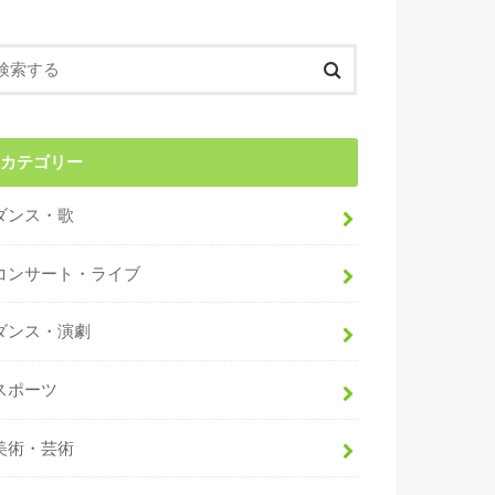
カテゴリー
ダンス・歌
コンサート・ライブ
ダンス・演劇
スポーツ
美術・芸術