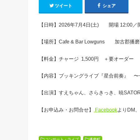
ツイート
シェア
【日時】2026年7月4日(土) 開場 12:00／開演
【場所】Cafe & Bar Lowguns 加古郡播
【料金】チャージ 1,500円 ＋要オーダー
【内容】ブッキングライブ『星合前奏』 〜
【出演】すえちゃん、さらきっき、暁SATOR
【お申込み・お問合せ】
Facebook
よりDM
コンサート・ライブ
播磨町