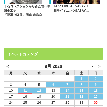
千石コレクションからみた古代中
JAZZ LIVE AT SASAYU
国金工史
和洋ダイニングSASAY…
「夏季企画展」関連 講演会…
イベントカレンダー
<
>
8月 2026
▼
月
火
水
木
金
土
日
1
2
3
4
5
6
7
8
9
10
11
12
13
14
15
16
17
18
19
20
21
22
23
24
25
26
27
28
29
30