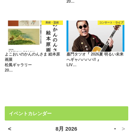
20…
美術・芸術
コンサート・ライブ
よこおいのかんのんさま 絵本原
嘉門タツオ『 2026夏 明るい未来
画展
へギャハハハハ!! 』
松風ギャラリー
LIV…
20…
イベントカレンダー
<
>
8月 2026
▼