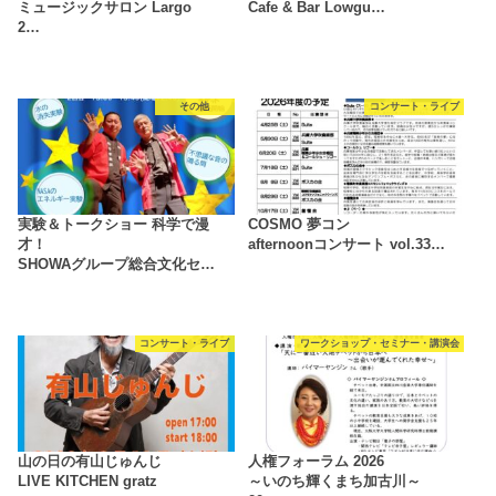
ミュージックサロン Largo
Cafe & Bar Lowgu…
2…
その他
コンサート・ライブ
実験＆トークショー 科学で漫
COSMO 夢コン
才！
afternoonコンサート vol.33…
SHOWAグループ総合文化セ…
コンサート・ライブ
ワークショップ・セミナー・講演会
山の日の有山じゅんじ
人権フォーラム 2026
LIVE KITCHEN gratz
～いのち輝くまち加古川～