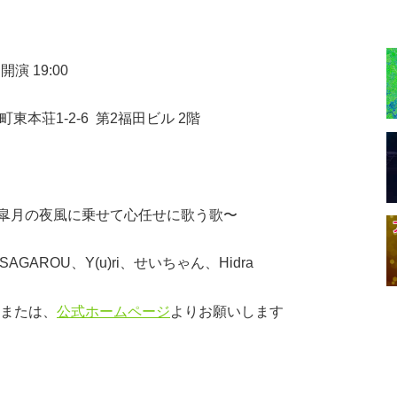
演 19:00
磨町東本荘1-2-6 第2福田ビル 2階
皐月の夜風に乗せて心任せに歌う歌〜
GAROU、Y(u)ri、せいちゃん、Hidra
、または、
公式ホームページ
よりお願いします