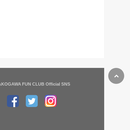
KOGAWA FUN CLUB Official SNS