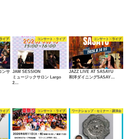
ライブ
コンサート・ライブ
コンサート・ライブ
コンサ
JAM SESSION
JAZZ LIVE AT SASAYU
ミュージックサロン Largo
和洋ダイニングSASAY…
2…
ライブ
コンサート・ライブ
ワークショップ・セミナー・講演会