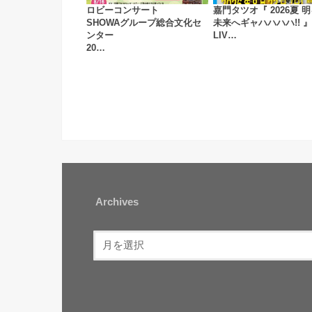
ロビーコンサート
嘉門タツオ『 2026夏 
SHOWAグループ総合文化セ
未来へギャハハハハ!! 』
ンター
LIV…
20…
Archives