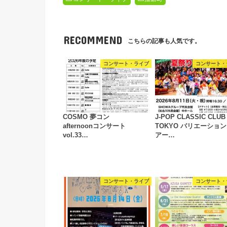
RECOMMEND
こちらの記事も人気です。
コンサート・ライブ
コンサート・
COSMO 夢コン
J-POP CLASSIC CLUB
afternoonコンサート
TOKYO バリエーショ
vol.33…
アー…
コンサート・ライブ
コンサート・