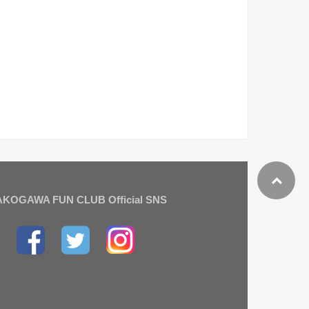
KOGAWA FUN CLUB Official SNS