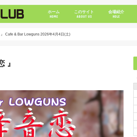
ホーム
このサイト
会場紹介
HOME
ABOUT US
HOLE
fe & Bar Lowguns 2026年4月4日(土)
恋 』
1
1
1
1
1
1
1
1
1
1
1
1
1
1
2
1
2
2
2
1
2
1
2
1
1
2
1
2
2
1
1
2
1
2
2
1
2
1
2
1
1
3
1
2
3
1
3
3
1
2
3
1
1
2
3
1
2
2
1
3
1
2
3
3
2
2
1
3
1
1
2
3
1
3
2
3
1
2
3
1
2
2
4
2
3
1
4
2
4
1
4
2
3
1
4
2
2
1
3
1
4
2
3
3
2
4
2
1
3
1
4
4
3
1
3
2
4
2
2
3
1
4
2
4
3
1
4
2
3
1
1
4
2
3
1
3
5
1
3
4
2
5
3
5
1
2
5
1
3
1
4
2
5
3
3
2
4
2
5
1
3
1
4
4
3
5
1
3
2
4
2
5
5
1
4
2
4
3
5
1
3
3
1
4
2
5
3
5
1
1
4
2
5
3
1
4
2
2
5
1
3
1
4
2
4
6
2
4
5
3
6
1
4
6
2
3
6
2
4
2
5
1
3
6
1
4
4
3
5
1
3
6
2
4
2
5
5
1
4
6
2
4
3
5
1
3
6
6
2
5
3
5
1
4
6
2
4
1
4
2
5
3
6
1
4
6
2
2
5
1
3
6
1
4
2
5
3
3
6
2
4
2
5
1
3
5
7
3
5
1
6
1
4
7
2
5
7
3
4
7
3
5
1
3
6
2
4
7
2
5
5
1
4
6
2
4
7
3
5
1
3
6
6
2
5
7
3
5
1
4
6
2
4
7
7
3
6
1
4
6
2
5
7
3
5
1
2
5
1
3
6
1
4
7
2
5
7
3
3
6
2
4
7
2
5
1
3
6
1
4
4
7
3
5
1
3
6
2
4
6
8
4
6
2
7
2
5
8
3
6
8
4
5
8
4
6
2
4
7
3
5
8
3
6
6
2
5
7
3
5
8
4
6
2
4
7
7
3
6
8
4
6
2
5
7
3
5
8
8
4
7
2
5
7
3
6
8
4
6
2
3
6
2
4
7
2
5
8
3
6
8
4
4
7
3
5
8
3
6
2
4
7
2
5
5
8
4
6
2
4
7
3
5
7
9
5
7
3
8
3
6
9
4
7
9
5
6
9
5
7
3
5
8
4
6
9
4
7
7
3
6
8
4
6
9
5
7
3
5
8
8
4
7
9
5
7
3
6
8
4
6
9
9
5
8
3
6
8
4
7
9
5
7
3
4
7
3
5
8
3
6
9
4
7
9
5
5
8
4
6
9
4
7
3
5
8
3
6
6
9
5
7
3
5
8
4
6
10
10
10
10
10
10
10
10
10
10
10
10
10
10
8
6
8
4
9
4
7
5
8
6
7
6
8
4
6
9
5
7
5
8
8
4
7
9
5
7
6
8
4
6
9
9
5
8
6
8
4
7
9
5
7
6
9
4
7
9
5
8
6
8
4
5
8
4
6
9
4
7
5
8
6
6
9
5
7
5
8
4
6
9
4
7
7
6
8
4
6
9
5
7
10
10
10
10
10
10
10
10
10
10
10
10
11
11
11
11
11
11
11
11
11
11
11
11
11
11
9
7
9
5
5
8
6
9
7
8
7
9
5
7
6
8
6
9
9
5
8
6
8
7
9
5
7
6
9
7
9
5
8
6
8
7
5
8
6
9
7
9
5
6
9
5
7
5
8
6
9
7
7
6
8
6
9
5
7
5
8
8
7
9
5
7
6
8
10
12
10
12
10
12
12
10
12
10
10
12
10
10
12
10
12
12
10
12
10
10
12
10
12
12
10
12
10
11
11
11
11
11
11
11
11
11
11
11
11
8
6
6
9
7
8
9
8
6
8
7
9
7
6
9
7
9
8
6
8
7
8
6
9
7
9
8
6
9
7
8
6
7
6
8
6
9
7
8
8
7
9
7
6
8
6
9
9
8
6
8
7
9
13
12
10
13
13
10
13
12
10
13
10
12
10
13
12
12
13
10
12
10
13
13
12
10
12
13
12
10
13
13
12
10
13
12
10
10
13
12
10
11
11
11
11
11
11
11
11
11
11
11
11
11
11
11
9
7
7
8
9
9
7
9
8
8
7
8
9
7
9
8
9
7
8
9
7
8
9
7
8
7
9
7
8
9
9
8
8
7
9
7
9
7
9
8
12
14
10
12
13
14
12
14
10
14
10
12
10
13
14
12
12
13
14
10
12
10
13
13
12
14
10
12
13
14
14
10
13
13
12
14
10
12
12
10
13
14
12
14
10
10
13
14
12
10
13
14
10
12
10
13
11
11
11
11
11
11
11
11
11
11
11
11
11
8
8
9
8
9
9
8
9
8
9
8
9
8
9
8
9
8
8
9
9
9
8
8
8
9
13
15
13
14
12
15
10
13
15
12
15
13
14
10
12
15
10
13
13
12
14
10
12
15
13
14
14
10
13
15
13
12
14
10
12
15
15
14
12
14
10
13
15
13
10
13
14
12
15
10
13
15
14
10
12
15
10
13
14
12
12
15
13
14
10
12
11
11
11
11
11
11
11
11
11
11
11
11
11
11
11
9
9
9
9
9
9
9
9
9
9
9
9
9
14
16
12
14
10
15
10
13
16
14
16
12
13
16
12
14
10
12
15
13
16
14
14
10
13
15
13
16
12
14
10
12
15
15
14
16
12
14
10
13
15
13
16
16
12
15
10
13
15
14
16
12
14
10
14
10
12
15
10
13
16
14
16
12
12
15
13
16
14
10
12
15
10
13
13
16
12
14
10
12
15
13
11
11
11
11
11
11
11
11
11
11
11
11
15
17
13
15
16
14
17
12
15
17
13
14
17
13
15
13
16
12
14
17
12
15
15
14
16
12
14
17
13
15
13
16
16
12
15
17
13
15
14
16
12
14
17
17
13
16
14
16
12
15
17
13
15
12
15
13
16
14
17
12
15
17
13
13
16
12
14
17
12
15
13
16
14
14
17
13
15
13
16
12
14
11
11
11
11
11
11
11
11
11
11
11
11
11
16
18
14
16
12
17
12
15
18
13
16
18
14
15
18
14
16
12
14
17
13
15
18
13
16
16
12
15
17
13
15
18
14
16
12
14
17
17
13
16
18
14
16
12
15
17
13
15
18
18
14
17
12
15
17
13
16
18
14
16
12
13
16
12
14
17
12
15
18
13
16
18
14
14
17
13
15
18
13
16
12
14
17
12
15
15
18
14
16
12
14
17
13
15
17
19
15
17
13
18
13
16
19
14
17
19
15
16
19
15
17
13
15
18
14
16
19
14
17
17
13
16
18
14
16
19
15
17
13
15
18
18
14
17
19
15
17
13
16
18
14
16
19
19
15
18
13
16
18
14
17
19
15
17
13
14
17
13
15
18
13
16
19
14
17
19
15
15
18
14
16
19
14
17
13
15
18
13
16
16
19
15
17
13
15
18
14
16
18
20
16
18
14
19
14
17
20
15
18
20
16
17
20
16
18
14
16
19
15
17
20
15
18
18
14
17
19
15
17
20
16
18
14
16
19
19
15
18
20
16
18
14
17
19
15
17
20
20
16
19
14
17
19
15
18
20
16
18
14
15
18
14
16
19
14
17
20
15
18
20
16
16
19
15
17
20
15
18
14
16
19
14
17
17
20
16
18
14
16
19
15
17
19
21
17
19
15
20
15
18
21
16
19
21
17
18
21
17
19
15
17
20
16
18
21
16
19
19
15
18
20
16
18
21
17
19
15
17
20
20
16
19
21
17
19
15
18
20
16
18
21
21
17
20
15
18
20
16
19
21
17
19
15
16
19
15
17
20
15
18
21
16
19
21
17
17
20
16
18
21
16
19
15
17
20
15
18
18
21
17
19
15
17
20
16
18
20
22
18
20
16
21
16
19
22
17
20
22
18
19
22
18
20
16
18
21
17
19
22
17
20
20
16
19
21
17
19
22
18
20
16
18
21
21
17
20
22
18
20
16
19
21
17
19
22
22
18
21
16
19
21
17
20
22
18
20
16
17
20
16
18
21
16
19
22
17
20
22
18
18
21
17
19
22
17
20
16
18
21
16
19
19
22
18
20
16
18
21
17
19
21
23
19
21
17
22
17
20
23
18
21
23
19
20
23
19
21
17
19
22
18
20
23
18
21
21
17
20
22
18
20
23
19
21
17
19
22
22
18
21
23
19
21
17
20
22
18
20
23
23
19
22
17
20
22
18
21
23
19
21
17
18
21
17
19
22
17
20
23
18
21
23
19
19
22
18
20
23
18
21
17
19
22
17
20
20
23
19
21
17
19
22
18
20
22
24
20
22
18
23
18
21
24
19
22
24
20
21
24
20
22
18
20
23
19
21
24
19
22
22
18
21
23
19
21
24
20
22
18
20
23
23
19
22
24
20
22
18
21
23
19
21
24
24
20
23
18
21
23
19
22
24
20
22
18
19
22
18
20
23
18
21
24
19
22
24
20
20
23
19
21
24
19
22
18
20
23
18
21
21
24
20
22
18
20
23
19
21
23
25
21
23
19
24
19
22
25
20
23
25
21
22
25
21
23
19
21
24
20
22
25
20
23
23
19
22
24
20
22
25
21
23
19
21
24
24
20
23
25
21
23
19
22
24
20
22
25
25
21
24
19
22
24
20
23
25
21
23
19
20
23
19
21
24
19
22
25
20
23
25
21
21
24
20
22
25
20
23
19
21
24
19
22
22
25
21
23
19
21
24
20
22
24
26
22
24
20
25
20
23
26
21
24
26
22
23
26
22
24
20
22
25
21
23
26
21
24
24
20
23
25
21
23
26
22
24
20
22
25
25
21
24
26
22
24
20
23
25
21
23
26
26
22
25
20
23
25
21
24
26
22
24
20
21
24
20
22
25
20
23
26
21
24
26
22
22
25
21
23
26
21
24
20
22
25
20
23
23
26
22
24
20
22
25
21
23
25
27
23
25
21
26
21
24
27
22
25
27
23
24
27
23
25
21
23
26
22
24
27
22
25
25
21
24
26
22
24
27
23
25
21
23
26
26
22
25
27
23
25
21
24
26
22
24
27
27
23
26
21
24
26
22
25
27
23
25
21
22
25
21
23
26
21
24
27
22
25
27
23
23
26
22
24
27
22
25
21
23
26
21
24
24
27
23
25
21
23
26
22
24
26
28
24
26
22
27
22
25
28
23
26
28
24
25
28
24
26
22
24
27
23
25
28
23
26
26
22
25
27
23
25
28
24
26
22
24
27
27
23
26
28
24
26
22
25
27
23
25
28
28
24
27
22
25
27
23
26
28
24
26
22
23
26
22
24
27
22
25
28
23
26
28
24
24
27
23
25
28
23
26
22
24
27
22
25
25
28
24
26
22
24
27
23
25
27
29
25
27
23
28
23
26
29
24
27
29
25
26
29
25
27
23
25
28
24
26
29
24
27
27
23
26
28
24
26
29
25
27
23
25
28
28
24
27
29
25
27
23
26
28
24
26
29
25
28
23
26
28
24
27
29
25
27
23
24
27
23
25
28
23
26
29
24
27
29
25
25
28
24
26
29
24
27
23
25
28
23
26
26
29
25
27
23
25
28
24
26
28
30
26
28
24
29
24
27
30
25
28
30
26
27
30
26
28
24
26
29
25
27
30
25
28
28
24
27
29
25
27
30
26
28
24
26
29
25
28
30
26
28
24
27
29
25
27
30
26
29
24
27
29
25
28
30
26
28
24
25
28
24
26
29
24
27
30
25
28
30
26
26
29
25
27
30
25
28
24
26
29
24
27
27
30
26
28
24
26
29
25
27
29
27
29
25
30
25
28
31
26
29
27
28
31
27
29
25
27
30
26
28
31
26
29
25
28
30
26
28
31
27
29
25
27
30
26
29
27
29
25
28
30
26
28
31
27
30
25
28
30
26
29
27
29
25
26
29
25
27
30
25
28
31
26
29
27
27
30
26
28
31
26
29
25
27
30
25
28
28
31
27
29
25
27
30
26
28
30
28
30
26
31
26
29
27
30
28
29
28
30
26
28
31
27
29
27
30
26
29
27
29
28
30
26
28
31
27
30
28
30
26
29
27
29
28
31
26
29
27
30
28
30
26
27
30
26
28
31
26
29
27
30
28
28
31
27
29
27
30
26
28
31
26
29
28
30
26
28
31
27
29
31
29
27
27
30
28
31
29
29
27
29
28
30
28
31
27
30
28
30
29
27
29
28
31
29
27
30
28
30
29
27
30
28
31
29
27
28
31
27
29
27
30
28
31
29
28
30
28
31
27
29
27
30
29
27
29
28
30
30
28
28
31
29
30
30
28
30
29
29
28
31
29
30
28
30
29
30
28
31
29
30
28
31
29
30
28
29
28
30
28
31
29
30
29
29
28
30
28
31
30
28
30
29
31
29
29
30
31
31
29
30
30
29
30
31
29
30
31
29
30
31
29
30
31
29
29
29
30
31
30
30
29
29
31
29
30
30
30
30
31
30
31
30
31
30
31
30
31
30
30
30
31
30
30
30
31
31
31
31
31
31
31
31
31
31