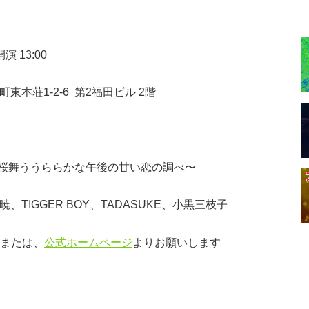
 13:00
磨町東本荘1-2-6 第2福田ビル 2階
桜舞ううららかな午後の甘い恋の調べ〜
TIGGER BOY、TADASUKE、小黒三枝子
、または、
公式ホームページ
よりお願いします