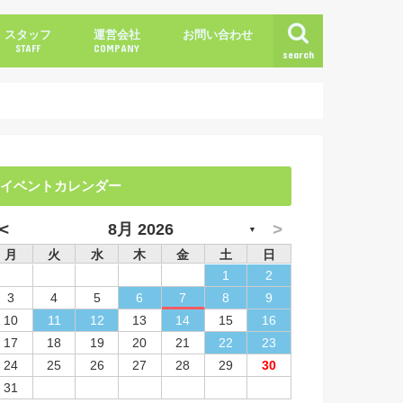
スタッフ
運営会社
お問い合わせ
STAFF
COMPANY
search
加古川ファンクラブへの掲載依頼
イベントカレンダー
<
>
8月 2026
▼
月
火
水
木
金
土
日
1
2
3
4
5
6
7
8
9
10
11
12
13
14
15
16
17
18
19
20
21
22
23
24
25
26
27
28
29
30
31