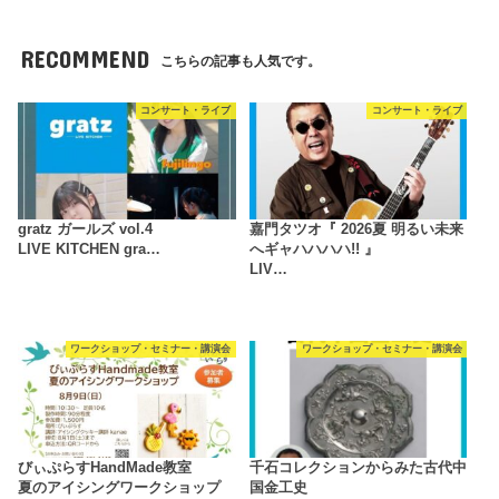
RECOMMEND
こちらの記事も人気です。
コンサート・ライブ
コンサート・ライブ
gratz ガールズ vol.4
嘉門タツオ『 2026夏 明るい未来
LIVE KITCHEN gra…
へギャハハハハ!! 』
LIV…
ワークショップ・セミナー・講演会
ワークショップ・セミナー・講演会
びぃぷらすHandMade教室
千石コレクションからみた古代中
夏のアイシングワークショップ
国金工史