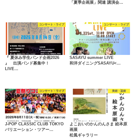
「夏季企画展」関連 講演会…
コンサート・ライブ
コンサート・ライブ
『 夏休み学生バンド企画2026
SASAYU summer LIVE
』 出演バンド募集中！
和洋ダイニングSASAYU<…
LIVE…
コンサート・ライブ
美術・芸術
J-POP CLASSIC CLUB TOKYO
よこおいのかんのんさま 絵本原
バリエーション・ツアー…
画展
松風ギャラリー