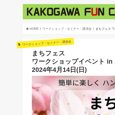
HOME
ワークショップ・セミナー・講演会
まちフェス ワ
ワークショップ・セミナー・講演会
まちフェス
ワークショップイベント in
2024年4月14日(日)