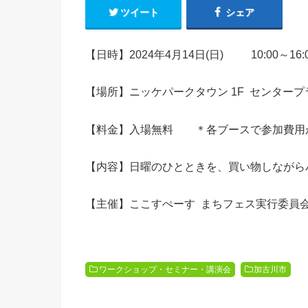
ツイート
シェア
【日時】2024年4月14日(日)
10:00～16
【場所】ニッケパークタウン 1F センタープ
【料金】入場無料 ＊各ブースで参加費用
【内容】日曜のひとときを、買い物しながら
【主催】ここすぺーす まちフェス実行委員会 0
ワークショップ・セミナー・講演会
加古川市