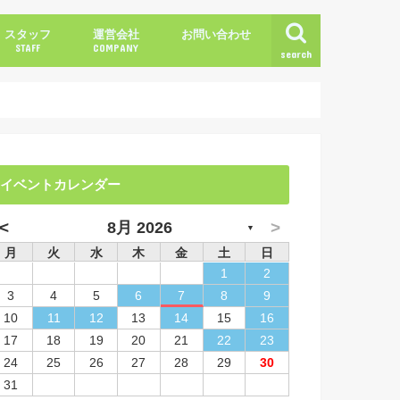
スタッフ
運営会社
お問い合わせ
STAFF
COMPANY
search
加古川ファンクラブへの掲載依頼
イベントカレンダー
<
>
8月 2026
▼
月
火
水
木
金
土
日
1
2
3
4
5
6
7
8
9
10
11
12
13
14
15
16
17
18
19
20
21
22
23
24
25
26
27
28
29
30
31