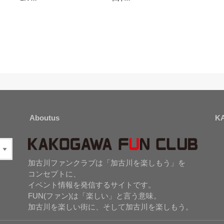
Aboutus
KA
加古川ファンクラブは「加古川を楽しもう」を
コンセプトに、
イベント情報を発信するサイトです。
FUN(ファン)は「楽しい」と言う意味。
加古川を楽しい街に、そして加古川を楽しもう。