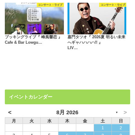
コンサート・ライブ
コンサート・ライブ
ブッキングライブ『 峰風響恋 』
嘉門タツオ『 2026夏 明るい未来
Cafe & Bar Lowgu…
へギャハハハハ!! 』
LIV…
イベントカレンダー
<
>
8月 2026
▼
月
火
水
木
金
土
日
1
2