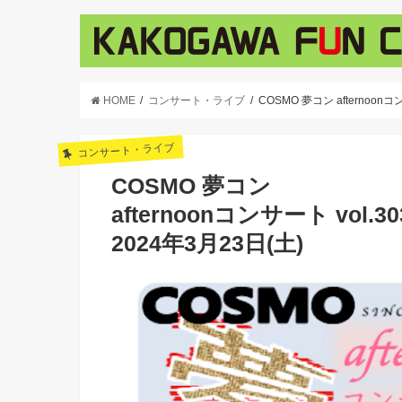
HOME
コンサート・ライブ
COSMO 夢コン afternoonコン
コンサート・ライブ
COSMO 夢コン
afternoonコンサート vol.30
2024年3月23日(土)