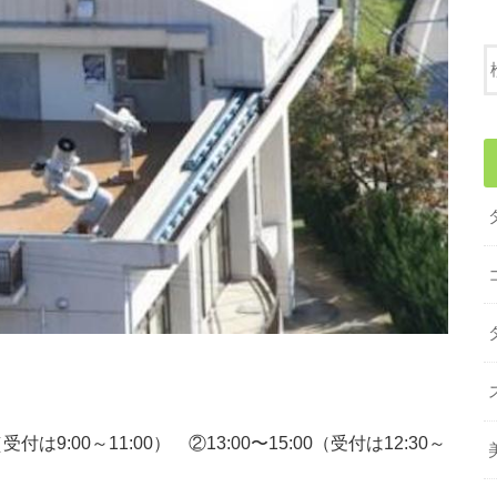
受付は9:00～11:00） ②13:00〜15:00（受付は12:30～