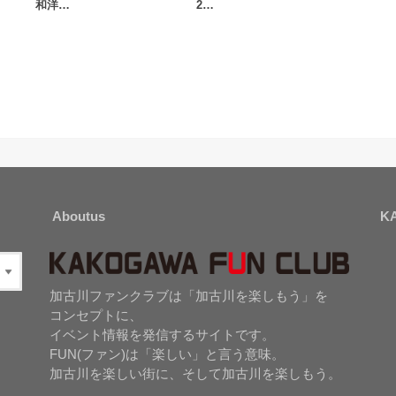
和洋…
2…
Aboutus
KA
加古川ファンクラブは「加古川を楽しもう」を
コンセプトに、
イベント情報を発信するサイトです。
FUN(ファン)は「楽しい」と言う意味。
加古川を楽しい街に、そして加古川を楽しもう。