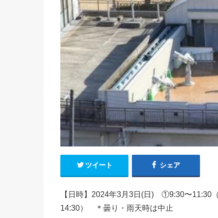
ツイート
シェア
【日時】2024年3月3日(日) ①9:30〜11:30（
14:30）
＊曇り・雨天時は中止