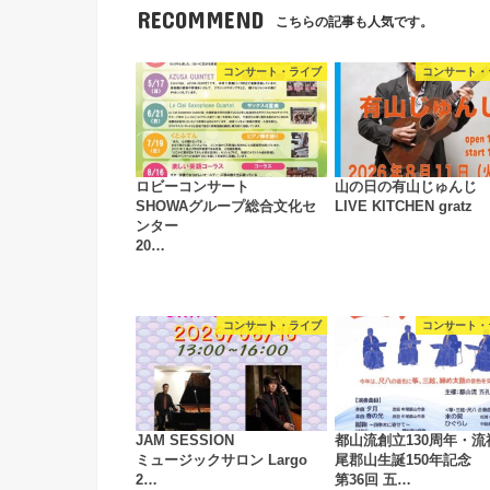
RECOMMEND
こちらの記事も人気です。
コンサート・ライブ
コンサート・
ロビーコンサート
山の日の有山じゅんじ
SHOWAグループ総合文化セ
LIVE KITCHEN gratz
ンター
20…
コンサート・ライブ
コンサート・
JAM SESSION
都山流創立130周年・流
ミュージックサロン Largo
尾郡山生誕150年記念
2…
第36回 五…