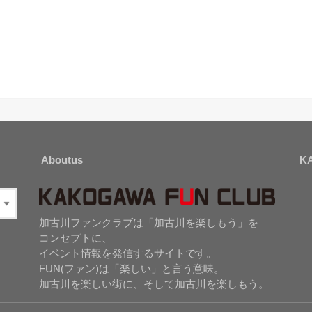
Aboutus
KA
加古川ファンクラブは「加古川を楽しもう」を
コンセプトに、
イベント情報を発信するサイトです。
FUN(ファン)は「楽しい」と言う意味。
加古川を楽しい街に、そして加古川を楽しもう。