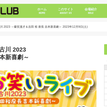
ホーム
このサイト
会場紹介
HOME
ABOUT US
HOLE
 2023 ～爆笑漫才＆吉田 裕 座長 吉本新喜劇～ 2023年12月9日(土)
川 2023
吉本新喜劇～
1
1
1
1
1
1
1
1
1
1
1
1
1
1
2
1
2
2
2
1
2
1
2
1
1
2
1
2
2
1
1
2
1
2
2
1
2
1
2
1
1
3
1
2
3
1
3
3
1
2
3
1
1
2
3
1
2
2
1
3
1
2
3
3
2
2
1
3
1
1
2
3
1
3
2
3
1
2
3
1
2
2
4
2
3
1
4
2
4
1
4
2
3
1
4
2
2
1
3
1
4
2
3
3
2
4
2
1
3
1
4
4
3
1
3
2
4
2
2
3
1
4
2
4
3
1
4
2
3
1
1
4
2
3
1
3
5
1
3
4
2
5
3
5
1
2
5
1
3
1
4
2
5
3
3
2
4
2
5
1
3
1
4
4
3
5
1
3
2
4
2
5
5
1
4
2
4
3
5
1
3
3
1
4
2
5
3
5
1
1
4
2
5
3
1
4
2
2
5
1
3
1
4
2
4
6
2
4
5
3
6
1
4
6
2
3
6
2
4
2
5
1
3
6
1
4
4
3
5
1
3
6
2
4
2
5
5
1
4
6
2
4
3
5
1
3
6
6
2
5
3
5
1
4
6
2
4
1
4
2
5
3
6
1
4
6
2
2
5
1
3
6
1
4
2
5
3
3
6
2
4
2
5
1
3
5
7
3
5
1
6
1
4
7
2
5
7
3
4
7
3
5
1
3
6
2
4
7
2
5
5
1
4
6
2
4
7
3
5
1
3
6
6
2
5
7
3
5
1
4
6
2
4
7
7
3
6
1
4
6
2
5
7
3
5
1
2
5
1
3
6
1
4
7
2
5
7
3
3
6
2
4
7
2
5
1
3
6
1
4
4
7
3
5
1
3
6
2
4
6
8
4
6
2
7
2
5
8
3
6
8
4
5
8
4
6
2
4
7
3
5
8
3
6
6
2
5
7
3
5
8
4
6
2
4
7
7
3
6
8
4
6
2
5
7
3
5
8
8
4
7
2
5
7
3
6
8
4
6
2
3
6
2
4
7
2
5
8
3
6
8
4
4
7
3
5
8
3
6
2
4
7
2
5
5
8
4
6
2
4
7
3
5
7
9
5
7
3
8
3
6
9
4
7
9
5
6
9
5
7
3
5
8
4
6
9
4
7
7
3
6
8
4
6
9
5
7
3
5
8
8
4
7
9
5
7
3
6
8
4
6
9
9
5
8
3
6
8
4
7
9
5
7
3
4
7
3
5
8
3
6
9
4
7
9
5
5
8
4
6
9
4
7
3
5
8
3
6
6
9
5
7
3
5
8
4
6
10
10
10
10
10
10
10
10
10
10
10
10
10
10
8
6
8
4
9
4
7
5
8
6
7
6
8
4
6
9
5
7
5
8
8
4
7
9
5
7
6
8
4
6
9
9
5
8
6
8
4
7
9
5
7
6
9
4
7
9
5
8
6
8
4
5
8
4
6
9
4
7
5
8
6
6
9
5
7
5
8
4
6
9
4
7
7
6
8
4
6
9
5
7
10
10
10
10
10
10
10
10
10
10
10
10
11
11
11
11
11
11
11
11
11
11
11
11
11
11
9
7
9
5
5
8
6
9
7
8
7
9
5
7
6
8
6
9
9
5
8
6
8
7
9
5
7
6
9
7
9
5
8
6
8
7
5
8
6
9
7
9
5
6
9
5
7
5
8
6
9
7
7
6
8
6
9
5
7
5
8
8
7
9
5
7
6
8
10
12
10
12
10
12
12
10
12
10
10
12
10
10
12
10
12
12
10
12
10
10
12
10
12
12
10
12
10
11
11
11
11
11
11
11
11
11
11
11
11
8
6
6
9
7
8
9
8
6
8
7
9
7
6
9
7
9
8
6
8
7
8
6
9
7
9
8
6
9
7
8
6
7
6
8
6
9
7
8
8
7
9
7
6
8
6
9
9
8
6
8
7
9
13
12
10
13
13
10
13
12
10
13
10
12
10
13
12
12
13
10
12
10
13
13
12
10
12
13
12
10
13
13
12
10
13
12
10
10
13
12
10
11
11
11
11
11
11
11
11
11
11
11
11
11
11
11
9
7
7
8
9
9
7
9
8
8
7
8
9
7
9
8
9
7
8
9
7
8
9
7
8
7
9
7
8
9
9
8
8
7
9
7
9
7
9
8
12
14
10
12
13
14
12
14
10
14
10
12
10
13
14
12
12
13
14
10
12
10
13
13
12
14
10
12
13
14
14
10
13
13
12
14
10
12
12
10
13
14
12
14
10
10
13
14
12
10
13
14
10
12
10
13
11
11
11
11
11
11
11
11
11
11
11
11
11
8
8
9
8
9
9
8
9
8
9
8
9
8
9
8
9
8
8
9
9
9
8
8
8
9
13
15
13
14
12
15
10
13
15
12
15
13
14
10
12
15
10
13
13
12
14
10
12
15
13
14
14
10
13
15
13
12
14
10
12
15
15
14
12
14
10
13
15
13
10
13
14
12
15
10
13
15
14
10
12
15
10
13
14
12
12
15
13
14
10
12
11
11
11
11
11
11
11
11
11
11
11
11
11
11
11
9
9
9
9
9
9
9
9
9
9
9
9
9
14
16
12
14
10
15
10
13
16
14
16
12
13
16
12
14
10
12
15
13
16
14
14
10
13
15
13
16
12
14
10
12
15
15
14
16
12
14
10
13
15
13
16
16
12
15
10
13
15
14
16
12
14
10
14
10
12
15
10
13
16
14
16
12
12
15
13
16
14
10
12
15
10
13
13
16
12
14
10
12
15
13
11
11
11
11
11
11
11
11
11
11
11
11
15
17
13
15
16
14
17
12
15
17
13
14
17
13
15
13
16
12
14
17
12
15
15
14
16
12
14
17
13
15
13
16
16
12
15
17
13
15
14
16
12
14
17
17
13
16
14
16
12
15
17
13
15
12
15
13
16
14
17
12
15
17
13
13
16
12
14
17
12
15
13
16
14
14
17
13
15
13
16
12
14
11
11
11
11
11
11
11
11
11
11
11
11
11
16
18
14
16
12
17
12
15
18
13
16
18
14
15
18
14
16
12
14
17
13
15
18
13
16
16
12
15
17
13
15
18
14
16
12
14
17
17
13
16
18
14
16
12
15
17
13
15
18
18
14
17
12
15
17
13
16
18
14
16
12
13
16
12
14
17
12
15
18
13
16
18
14
14
17
13
15
18
13
16
12
14
17
12
15
15
18
14
16
12
14
17
13
15
17
19
15
17
13
18
13
16
19
14
17
19
15
16
19
15
17
13
15
18
14
16
19
14
17
17
13
16
18
14
16
19
15
17
13
15
18
18
14
17
19
15
17
13
16
18
14
16
19
19
15
18
13
16
18
14
17
19
15
17
13
14
17
13
15
18
13
16
19
14
17
19
15
15
18
14
16
19
14
17
13
15
18
13
16
16
19
15
17
13
15
18
14
16
18
20
16
18
14
19
14
17
20
15
18
20
16
17
20
16
18
14
16
19
15
17
20
15
18
18
14
17
19
15
17
20
16
18
14
16
19
19
15
18
20
16
18
14
17
19
15
17
20
20
16
19
14
17
19
15
18
20
16
18
14
15
18
14
16
19
14
17
20
15
18
20
16
16
19
15
17
20
15
18
14
16
19
14
17
17
20
16
18
14
16
19
15
17
19
21
17
19
15
20
15
18
21
16
19
21
17
18
21
17
19
15
17
20
16
18
21
16
19
19
15
18
20
16
18
21
17
19
15
17
20
20
16
19
21
17
19
15
18
20
16
18
21
21
17
20
15
18
20
16
19
21
17
19
15
16
19
15
17
20
15
18
21
16
19
21
17
17
20
16
18
21
16
19
15
17
20
15
18
18
21
17
19
15
17
20
16
18
20
22
18
20
16
21
16
19
22
17
20
22
18
19
22
18
20
16
18
21
17
19
22
17
20
20
16
19
21
17
19
22
18
20
16
18
21
21
17
20
22
18
20
16
19
21
17
19
22
22
18
21
16
19
21
17
20
22
18
20
16
17
20
16
18
21
16
19
22
17
20
22
18
18
21
17
19
22
17
20
16
18
21
16
19
19
22
18
20
16
18
21
17
19
21
23
19
21
17
22
17
20
23
18
21
23
19
20
23
19
21
17
19
22
18
20
23
18
21
21
17
20
22
18
20
23
19
21
17
19
22
22
18
21
23
19
21
17
20
22
18
20
23
23
19
22
17
20
22
18
21
23
19
21
17
18
21
17
19
22
17
20
23
18
21
23
19
19
22
18
20
23
18
21
17
19
22
17
20
20
23
19
21
17
19
22
18
20
22
24
20
22
18
23
18
21
24
19
22
24
20
21
24
20
22
18
20
23
19
21
24
19
22
22
18
21
23
19
21
24
20
22
18
20
23
23
19
22
24
20
22
18
21
23
19
21
24
24
20
23
18
21
23
19
22
24
20
22
18
19
22
18
20
23
18
21
24
19
22
24
20
20
23
19
21
24
19
22
18
20
23
18
21
21
24
20
22
18
20
23
19
21
23
25
21
23
19
24
19
22
25
20
23
25
21
22
25
21
23
19
21
24
20
22
25
20
23
23
19
22
24
20
22
25
21
23
19
21
24
24
20
23
25
21
23
19
22
24
20
22
25
25
21
24
19
22
24
20
23
25
21
23
19
20
23
19
21
24
19
22
25
20
23
25
21
21
24
20
22
25
20
23
19
21
24
19
22
22
25
21
23
19
21
24
20
22
24
26
22
24
20
25
20
23
26
21
24
26
22
23
26
22
24
20
22
25
21
23
26
21
24
24
20
23
25
21
23
26
22
24
20
22
25
25
21
24
26
22
24
20
23
25
21
23
26
26
22
25
20
23
25
21
24
26
22
24
20
21
24
20
22
25
20
23
26
21
24
26
22
22
25
21
23
26
21
24
20
22
25
20
23
23
26
22
24
20
22
25
21
23
25
27
23
25
21
26
21
24
27
22
25
27
23
24
27
23
25
21
23
26
22
24
27
22
25
25
21
24
26
22
24
27
23
25
21
23
26
26
22
25
27
23
25
21
24
26
22
24
27
27
23
26
21
24
26
22
25
27
23
25
21
22
25
21
23
26
21
24
27
22
25
27
23
23
26
22
24
27
22
25
21
23
26
21
24
24
27
23
25
21
23
26
22
24
26
28
24
26
22
27
22
25
28
23
26
28
24
25
28
24
26
22
24
27
23
25
28
23
26
26
22
25
27
23
25
28
24
26
22
24
27
27
23
26
28
24
26
22
25
27
23
25
28
28
24
27
22
25
27
23
26
28
24
26
22
23
26
22
24
27
22
25
28
23
26
28
24
24
27
23
25
28
23
26
22
24
27
22
25
25
28
24
26
22
24
27
23
25
27
29
25
27
23
28
23
26
29
24
27
29
25
26
29
25
27
23
25
28
24
26
29
24
27
27
23
26
28
24
26
29
25
27
23
25
28
28
24
27
29
25
27
23
26
28
24
26
29
25
28
23
26
28
24
27
29
25
27
23
24
27
23
25
28
23
26
29
24
27
29
25
25
28
24
26
29
24
27
23
25
28
23
26
26
29
25
27
23
25
28
24
26
28
30
26
28
24
29
24
27
30
25
28
30
26
27
30
26
28
24
26
29
25
27
30
25
28
28
24
27
29
25
27
30
26
28
24
26
29
25
28
30
26
28
24
27
29
25
27
30
26
29
24
27
29
25
28
30
26
28
24
25
28
24
26
29
24
27
30
25
28
30
26
26
29
25
27
30
25
28
24
26
29
24
27
27
30
26
28
24
26
29
25
27
29
27
29
25
30
25
28
31
26
29
27
28
31
27
29
25
27
30
26
28
31
26
29
25
28
30
26
28
31
27
29
25
27
30
26
29
27
29
25
28
30
26
28
31
27
30
25
28
30
26
29
27
29
25
26
29
25
27
30
25
28
31
26
29
27
27
30
26
28
31
26
29
25
27
30
25
28
28
31
27
29
25
27
30
26
28
30
28
30
26
31
26
29
27
30
28
29
28
30
26
28
31
27
29
27
30
26
29
27
29
28
30
26
28
31
27
30
28
30
26
29
27
29
28
31
26
29
27
30
28
30
26
27
30
26
28
31
26
29
27
30
28
28
31
27
29
27
30
26
28
31
26
29
28
30
26
28
31
27
29
31
29
27
27
30
28
31
29
29
27
29
28
30
28
31
27
30
28
30
29
27
29
28
31
29
27
30
28
30
29
27
30
28
31
29
27
28
31
27
29
27
30
28
31
29
28
30
28
31
27
29
27
30
29
27
29
28
30
30
28
28
31
29
30
30
28
30
29
29
28
31
29
30
28
30
29
30
28
31
29
30
28
31
29
30
28
29
28
30
28
31
29
30
29
29
28
30
28
31
30
28
30
29
31
29
29
30
31
31
29
30
30
29
30
31
29
30
31
29
30
31
29
30
31
29
29
29
30
31
30
30
29
29
31
29
30
30
30
30
31
30
31
30
31
30
31
30
31
30
30
30
31
30
30
30
31
31
31
31
31
31
31
31
31
31