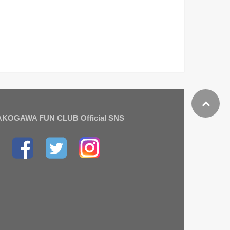
KOGAWA FUN CLUB Official SNS