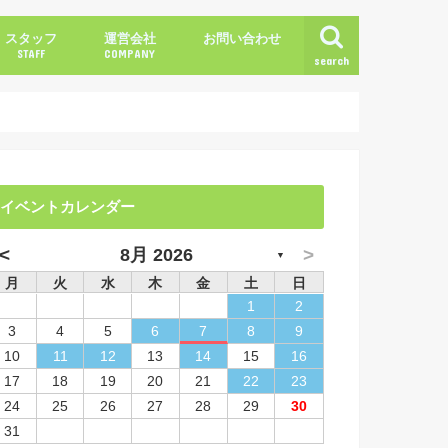
スタッフ
運営会社
お問い合わせ
STAFF
COMPANY
search
加古川ファンクラブへの掲載依頼
イベントカレンダー
<
>
8月 2026
▼
月
火
水
木
金
土
日
1
2
3
4
5
6
7
8
9
10
11
12
13
14
15
16
17
18
19
20
21
22
23
24
25
26
27
28
29
30
31