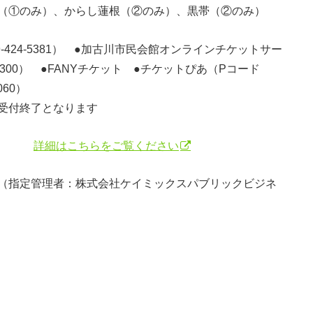
（①のみ）、からし蓮根（②のみ）、黒帯（②のみ）
424-5381） ●加古川市民会館オンラインチケットサー
5300） ●FANYチケット ●チケットぴあ（Pコード
060）
受付終了となります
5381
詳細はこちらをご覧ください
（指定管理者：株式会社ケイミックスパブリックビジネ