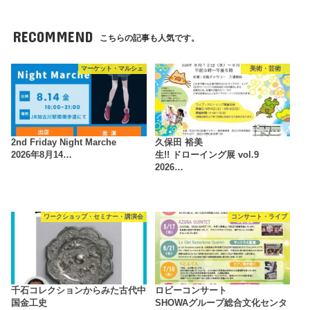
RECOMMEND
こちらの記事も人気です。
マーケット・マルシェ
美術・芸術
2nd Friday Night Marche
久保田 裕美
2026年8月14…
生!! ドローイング展 vol.9
2026…
ワークショップ・セミナー・講演会
コンサート・ライブ
千石コレクションからみた古代中
ロビーコンサート
国金工史
SHOWAグループ総合文化センタ