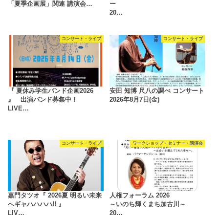
「夏季企画展」関連 講演会…
ー
20…
コンサート・ライブ
コンサート・ライブ
『 夏休み学生バンド企画2026
安田 知博 尺八の調べ コンサート
』 出演バンド募集中！
2026年8月7日(金)
LIVE…
コンサート・ライブ
ワークショップ・セミナー・講演会
嘉門タツオ『 2026夏 明るい未来
人権フォーラム 2026
へギャハハハハ!! 』
～いのち輝くまち加古川～
LIV…
20…