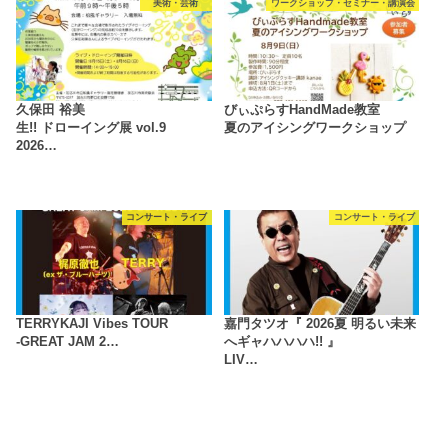
美術・芸術
ワークショップ・セミナー・講演会
久保田 裕美
びぃぷらすHandMade教室
生!! ドローイング展 vol.9
夏のアイシングワークショップ
2026…
コンサート・ライブ
コンサート・ライブ
TERRYKAJI Vibes TOUR
嘉門タツオ『 2026夏 明るい未来
-GREAT JAM 2…
へギャハハハハ!! 』
LIV…