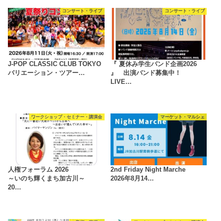
コンサート・ライブ
コンサート・ライブ
J-POP CLASSIC CLUB TOKYO
『 夏休み学生バンド企画2026
バリエーション・ツアー…
』 出演バンド募集中！
LIVE…
ワークショップ・セミナー・講演会
マーケット・マルシェ
人権フォーラム 2026
2nd Friday Night Marche
～いのち輝くまち加古川～
2026年8月14…
20…