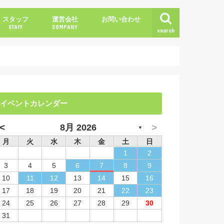
スタッフ
運営会社
お問い合わせ
STAFF
COMPANY
search
加古川ファンクラブへの掲載依頼
イベントカレンダー
<
>
8月 2026
▼
月
火
水
木
金
土
日
1
2
3
4
5
6
7
8
9
10
11
12
13
14
15
16
17
18
19
20
21
22
23
24
25
26
27
28
29
30
31