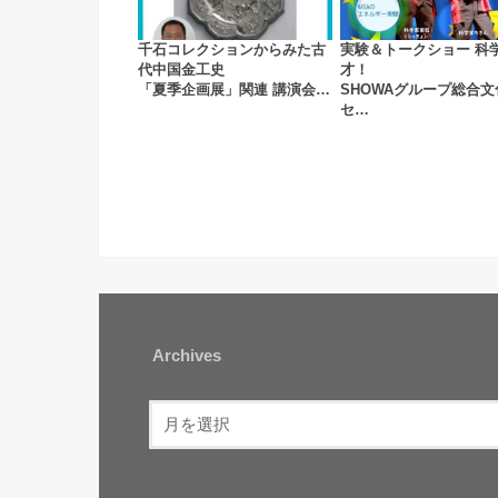
千石コレクションからみた古
実験＆トークショー 科
代中国金工史
才！
「夏季企画展」関連 講演会…
SHOWAグループ総合文
セ…
Archives