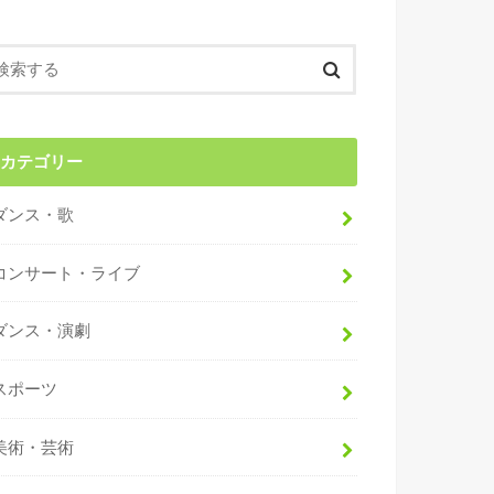
カテゴリー
ダンス・歌
コンサート・ライブ
ダンス・演劇
スポーツ
美術・芸術