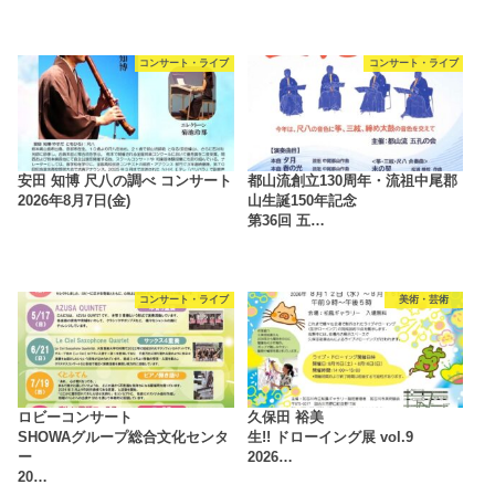
コンサート・ライブ
コンサート・ライブ
安田 知博 尺八の調べ コンサート
都山流創立130周年・流祖中尾郡
2026年8月7日(金)
山生誕150年記念
第36回 五…
コンサート・ライブ
美術・芸術
ロビーコンサート
久保田 裕美
SHOWAグループ総合文化センタ
生!! ドローイング展 vol.9
ー
2026…
20…