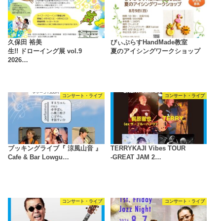
久保田 裕美
びぃぷらすHandMade教室
生!! ドローイング展 vol.9
夏のアイシングワークショップ
2026…
コンサート・ライブ
コンサート・ライブ
ブッキングライブ『 涼風山音 』
TERRYKAJI Vibes TOUR
Cafe & Bar Lowgu…
-GREAT JAM 2…
コンサート・ライブ
コンサート・ライブ