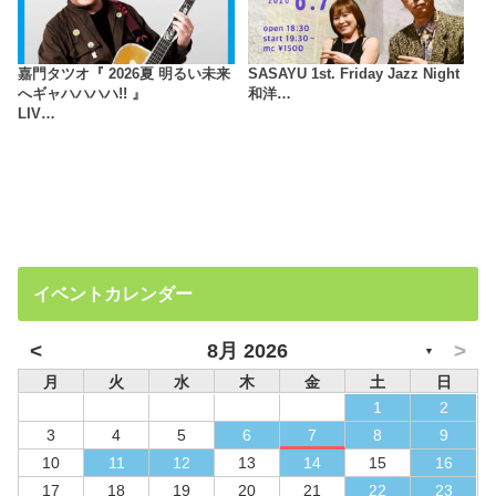
嘉門タツオ『 2026夏 明るい未来
SASAYU 1st. Friday Jazz Night
へギャハハハハ!! 』
和洋…
LIV…
イベントカレンダー
<
>
8月 2026
▼
月
火
水
木
金
土
日
1
2
3
4
5
6
7
8
9
10
11
12
13
14
15
16
17
18
19
20
21
22
23