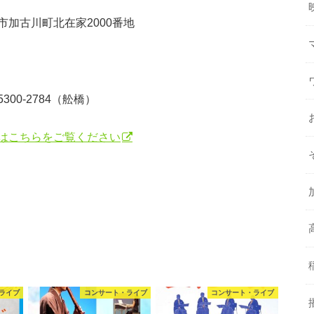
加古川町北在家2000番地
00-2784（舩橋）
はこちらをご覧ください
ライブ
コンサート・ライブ
コンサート・ライブ