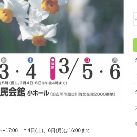
17:00 ＊4日(土)、
6日(月)は16:00まで