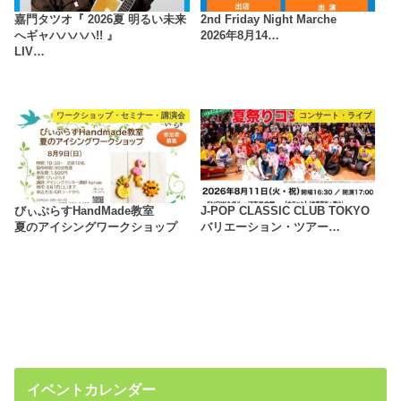
嘉門タツオ『 2026夏 明るい未来
2nd Friday Night Marche
へギャハハハハ!! 』
2026年8月14…
LIV…
ワークショップ・セミナー・講演会
コンサート・ライブ
びぃぷらすHandMade教室
J-POP CLASSIC CLUB TOKYO
夏のアイシングワークショップ
バリエーション・ツアー…
イベントカレンダー