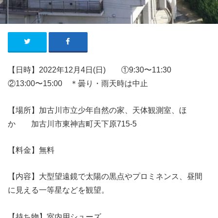
【日時】2022年12月4日(日) ①9:30〜11:30
②13:00〜15:00
＊曇り・雨天時は中止
【場所】加古川市立少年自然の家、天体観測室、ほ
か 加古川市東神吉町天下原715-5
【料金】無料
【内容】大型望遠鏡で太陽の黒点やプロミネンス、昼間
に見える一等星などを観望。
【持ち物
】室内用シューズ