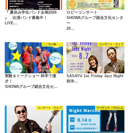
『 夏休み学生バンド企画2026
ロビーコンサート
』 出演バンド募集中！
SHOWAグループ総合文化センタ
LIVE…
ー
20…
その他
コンサート・ライブ
実験＆トークショー 科学で漫
SASAYU 1st. Friday Jazz Night
才！
和洋…
SHOWAグループ総合文化セ…
コンサート・ライブ
マーケット・マルシェ