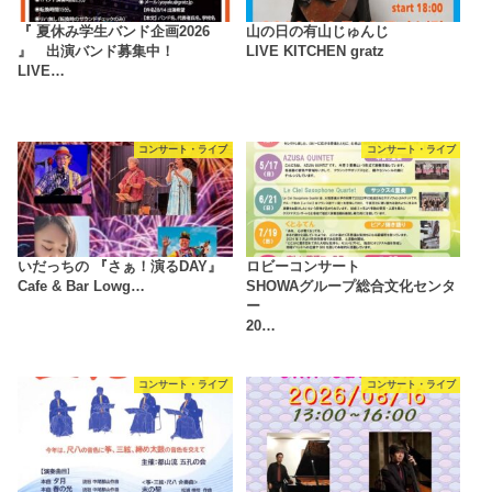
『 夏休み学生バンド企画2026
山の日の有山じゅんじ
』 出演バンド募集中！
LIVE KITCHEN gratz
LIVE…
コンサート・ライブ
コンサート・ライブ
いだっちの 『さぁ！演るDAY』
ロビーコンサート
Cafe & Bar Lowg…
SHOWAグループ総合文化センタ
ー
20…
コンサート・ライブ
コンサート・ライブ