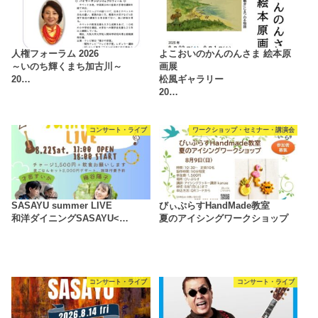
人権フォーラム 2026
よこおいのかんのんさま 絵本原
～いのち輝くまち加古川～
画展
20…
松風ギャラリー
20…
コンサート・ライブ
ワークショップ・セミナー・講演会
SASAYU summer LIVE
びぃぷらすHandMade教室
和洋ダイニングSASAYU<…
夏のアイシングワークショップ
コンサート・ライブ
コンサート・ライブ