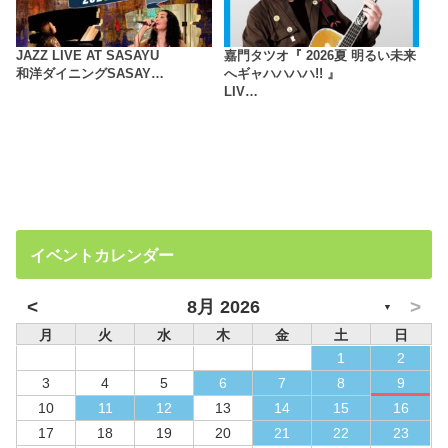
JAZZ LIVE AT SASAYU
嘉門タツオ『 2026夏 明るい未来
和洋ダイニングSASAY…
へギャハハハハ!! 』
LIV…
イベントカレンダー
<
>
8月 2026
▼
月
火
水
木
金
土
日
1
2
3
4
5
6
7
8
9
10
11
12
13
14
15
16
17
18
19
20
21
22
23