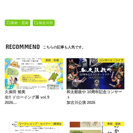
美術・芸術
加古川市
RECOMMEND
こちらの記事も人気です。
美術・芸術
コンサート・ライブ
久保田 裕美
和太鼓政や 10周年記念コンサー
生!! ドローイング展 vol.9
ト
2026…
加古川公演 2026
ワークショップ・セミナー・講演会
美術・芸術