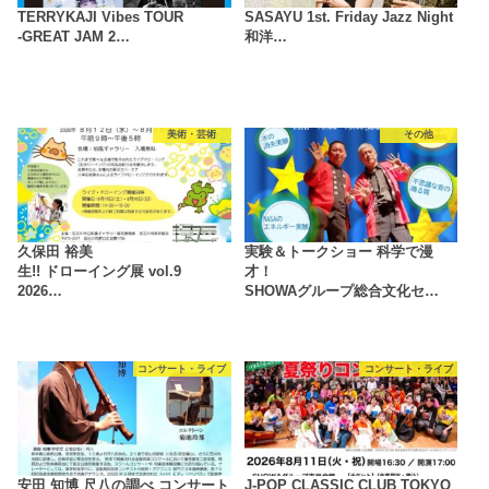
TERRYKAJI Vibes TOUR
SASAYU 1st. Friday Jazz Night
-GREAT JAM 2…
和洋…
美術・芸術
その他
久保田 裕美
実験＆トークショー 科学で漫
生!! ドローイング展 vol.9
才！
2026…
SHOWAグループ総合文化セ…
コンサート・ライブ
コンサート・ライブ
安田 知博 尺八の調べ コンサート
J-POP CLASSIC CLUB TOKYO