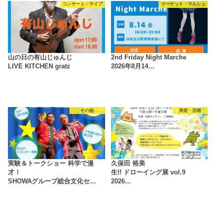
コンサート・ライブ
マーケット・マルシェ
山の日の有山じゅんじ
2nd Friday Night Marche
LIVE KITCHEN gratz
2026年8月14…
その他
美術・芸術
実験＆トークショー 科学で漫
久保田 裕美
才！
生!! ドローイング展 vol.9
SHOWAグループ総合文化セ…
2026…