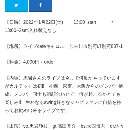
【日時】2022年1月22日(土
)
13:00 start ＊
13:00~2set.入れ替えなし
【場所】ライブ
cafe
キャロル 加古川市別府町別府
837-1
【料金】4,000円＋order
【内容】黒岩さんのライブは今まで何度かやっています
がカルテットは初!! 札幌、東京、大阪からのメンバー構
成。メンバー同士も初顔合わせで、何が起こるかとても
楽しみ!! 生粋なるswing好きなジャズファンに自信を持
ってお勧め出来るライブです。
【出演】
vo.黒岩静枝 gt.高田亮介 bs.大西慎吾 dr.佐々