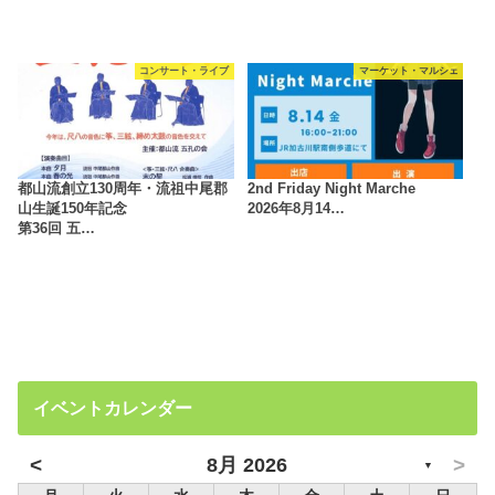
コンサート・ライブ
マーケット・マルシェ
都山流創立130周年・流祖中尾郡
2nd Friday Night Marche
山生誕150年記念
2026年8月14…
第36回 五…
イベントカレンダー
<
>
8月 2026
▼