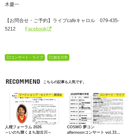
木慶一
【お問合せ・ご予約】
ライブ
cafe
キャロル
079-435-
5212
Facebook
コンサート・ライブ
加古川市
RECOMMEND
こちらの記事も人気です。
ワークショップ・セミナー・講演会
コンサート・ライブ
人権フォーラム 2026
COSMO 夢コン
～いのち輝くまち加古川～
afternoonコンサート vol.33…