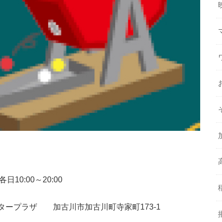
10:00～20:00
タープラザ 加古川市加古川町寺家町173-1