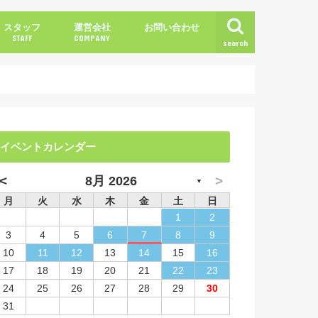
スタッフ
運営会社
お問い合わせ
STAFF
COMPANY
search
加古川ファンクラブへの掲載依頼
イベントカレンダー
<
>
8月 2026
▼
月
火
水
木
金
土
日
1
2
3
4
5
6
7
8
9
10
11
12
13
14
15
16
17
18
19
20
21
22
23
24
25
26
27
28
29
30
31