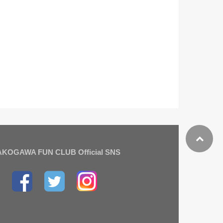
KOGAWA FUN CLUB Official SNS