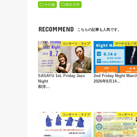
その他
加古川市
RECOMMEND
こちらの記事も人気です。
コンサート・ライブ
マーケット・マ
SASAYU 1st. Friday Jazz
2nd Friday Night Marc
Night
2026年8月14…
和洋…
コンサート・ライブ
コンサート・