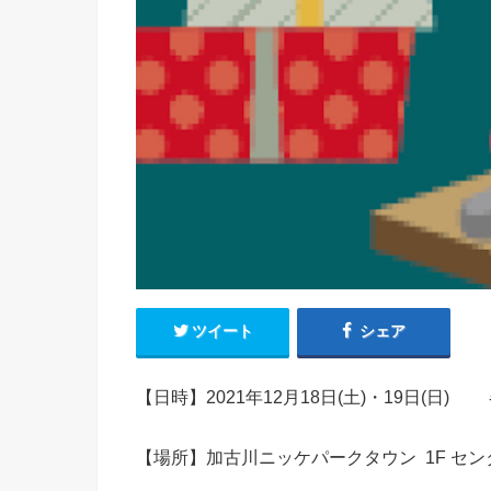
ツイート
シェア
【日時】2021年12月18日(土)・19日(日)
各日
【場所】加古川ニッケパークタウン 1F セン