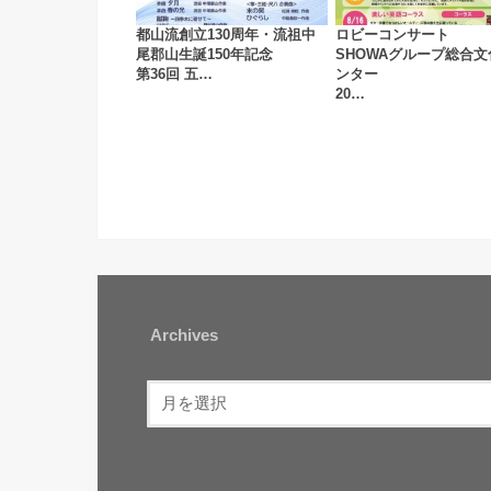
都山流創立130周年・流祖中
ロビーコンサート
尾郡山生誕150年記念
SHOWAグループ総合文
第36回 五…
ンター
20…
Archives