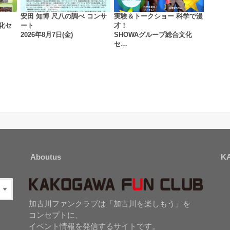
安田 知博 尺八の調べ コンサ
実験＆トークショー 科学で漫
化セ
ート
才！
2026年8月7日(金)
SHOWAグループ総合文化
セ…
Aboutus
KA
加古川ファンクラブは「加古川を楽しもう」を
コンセプトに、
イベント情報を発信するサイトです。