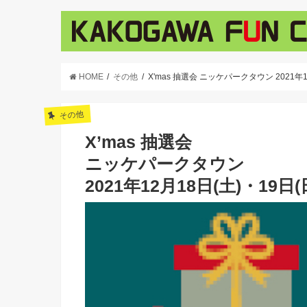
HOME
その他
X'mas 抽選会 ニッケパークタウン 2021年1
その他
X’mas 抽選会
ニッケパークタウン
2021年12月18日(土)・19日(